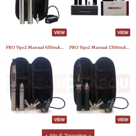
VIEW
VIEW
PRO Vgo2 Manual 650mAh Kit
PRO Vgo2 Manual 1300mAh Kit
VIEW
VIEW
+ Alle E Zigaretten +