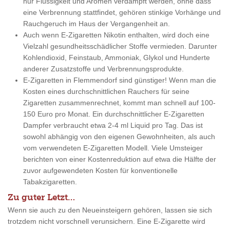
nur Flüssigkeit und Aromen verdampft werden, ohne dass
eine Verbrennung stattfindet, gehören stinkige Vorhänge und
Rauchgeruch im Haus der Vergangenheit an.
Auch wenn E-Zigaretten Nikotin enthalten, wird doch eine
Vielzahl gesundheitsschädlicher Stoffe vermieden. Darunter
Kohlendioxid, Feinstaub, Ammoniak, Glykol und Hunderte
anderer Zusatzstoffe und Verbrennungsprodukte.
E-Zigaretten in Flemmendorf sind günstiger! Wenn man die
Kosten eines durchschnittlichen Rauchers für seine
Zigaretten zusammenrechnet, kommt man schnell auf 100-
150 Euro pro Monat. Ein durchschnittlicher E-Zigaretten
Dampfer verbraucht etwa 2-4 ml Liquid pro Tag. Das ist
sowohl abhängig von den eigenen Gewohnheiten, als auch
vom verwendeten E-Zigaretten Modell. Viele Umsteiger
berichten von einer Kostenreduktion auf etwa die Hälfte der
zuvor aufgewendeten Kosten für konventionelle
Tabakzigaretten.
Zu guter Letzt…
Wenn sie auch zu den Neueinsteigern gehören, lassen sie sich
trotzdem nicht vorschnell verunsichern. Eine E-Zigarette wird