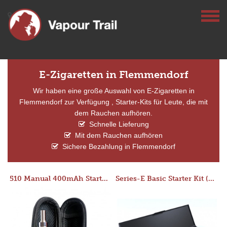
E-Zigaretten in Flemmendorf
Wir haben eine große Auswahl von E-Zigaretten in
Flemmendorf zur Verfügung , Starter-Kits für Leute, die mit
dem Rauchen aufhören.
Schnelle Lieferung
Mit dem Rauchen aufhören
Sichere Bezahlung in Flemmendorf
510 Manual 400mAh Starter Kit
Series-E Basic Starter Kit (No Tank)