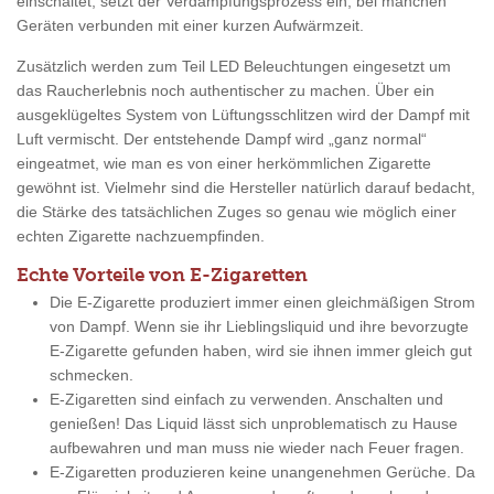
einschaltet, setzt der Verdampfungsprozess ein, bei manchen
Geräten verbunden mit einer kurzen Aufwärmzeit.
Zusätzlich werden zum Teil LED Beleuchtungen eingesetzt um
das Raucherlebnis noch authentischer zu machen. Über ein
ausgeklügeltes System von Lüftungsschlitzen wird der Dampf mit
Luft vermischt. Der entstehende Dampf wird „ganz normal“
eingeatmet, wie man es von einer herkömmlichen Zigarette
gewöhnt ist. Vielmehr sind die Hersteller natürlich darauf bedacht,
die Stärke des tatsächlichen Zuges so genau wie möglich einer
echten Zigarette nachzuempfinden.
Echte Vorteile von E-Zigaretten
Die E-Zigarette produziert immer einen gleichmäßigen Strom
von Dampf. Wenn sie ihr Lieblingsliquid und ihre bevorzugte
E-Zigarette gefunden haben, wird sie ihnen immer gleich gut
schmecken.
E-Zigaretten sind einfach zu verwenden. Anschalten und
genießen! Das Liquid lässt sich unproblematisch zu Hause
aufbewahren und man muss nie wieder nach Feuer fragen.
E-Zigaretten produzieren keine unangenehmen Gerüche. Da