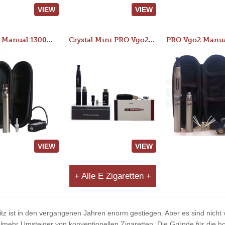
VIEW
VIEW
JAC 510 Manual 1300mAh Starter Kit
Crystal Mini PRO Vgo2 Manual 400mAh Kit
VIEW
VIEW
+ Alle E Zigaretten +
itz ist in den vergangenen Jahren enorm gestiegen. Aber es sind nicht v
ehr Umsteiger von konventionellen Zigaretten. Die Gründe für die ho