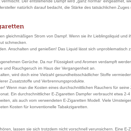
ft vermischt. Der entstehende Dampf wird „ganz normal“ eingeatmet, 
Hersteller natürlich darauf bedacht, die Stärke des tatsächlichen Zuge
garetten
nen gleichmäßigen Strom von Dampf. Wenn sie ihr Lieblingsliquid und 
 gut schmecken.
nden. Anschalten und genießen! Das Liquid lässt sich unproblematisc
angenehmen Gerüche. Da nur Flüssigkeit und Aromen verdampft werde
änge und Rauchgeruch im Haus der Vergangenheit an.
alten, wird doch eine Vielzahl gesundheitsschädlicher Stoffe vermieden
erer Zusatzstoffe und Verbrennungsprodukte.
tiger! Wenn man die Kosten eines durchschnittlichen Rauchers für sei
nat. Ein durchschnittlicher E-Zigaretten Dampfer verbraucht etwa 2-4 
ten, als auch vom verwendeten E-Zigaretten Modell. Viele Umsteiger 
eten Kosten für konventionelle Tabakzigaretten.
ren, lassen sie sich trotzdem nicht vorschnell verunsichern. Eine E-Zi