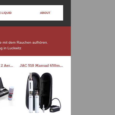
E-LIQUID
ABOUT
die mit dem Rauchen aufhören.
g in Luckwitz
Series-E Version 2 Aero Tank Starter Kit
JAC 510 Manual 650mAh Starter Kit