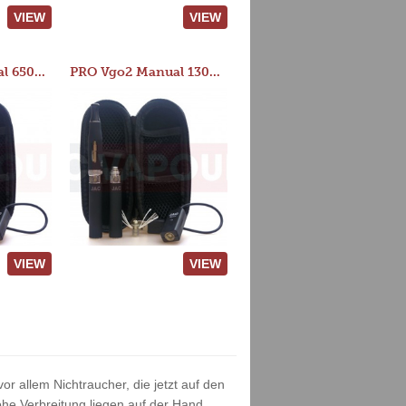
VIEW
VIEW
PRO Vgo2 Manual 650mAh Kit
PRO Vgo2 Manual 1300mAh Kit
VIEW
VIEW
or allem Nichtraucher, die jetzt auf den
he Verbreitung liegen auf der Hand.