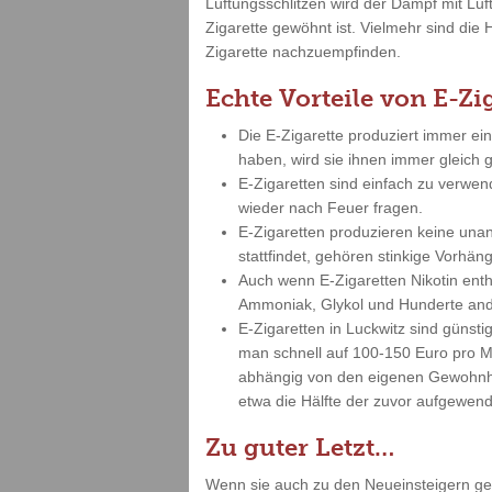
Lüftungsschlitzen wird der Dampf mit Lu
Zigarette gewöhnt ist. Vielmehr sind die 
Zigarette nachzuempfinden.
Echte Vorteile von E-Zi
Die E-Zigarette produziert immer ei
haben, wird sie ihnen immer gleich
E-Zigaretten sind einfach zu verwe
wieder nach Feuer fragen.
E-Zigaretten produzieren keine un
stattfindet, gehören stinkige Vorh
Auch wenn E-Zigaretten Nikotin enth
Ammoniak, Glykol und Hunderte and
E-Zigaretten in Luckwitz sind güns
man schnell auf 100-150 Euro pro Mo
abhängig von den eigenen Gewohnhei
etwa die Hälfte der zuvor aufgewend
Zu guter Letzt…
Wenn sie auch zu den Neueinsteigern gehö