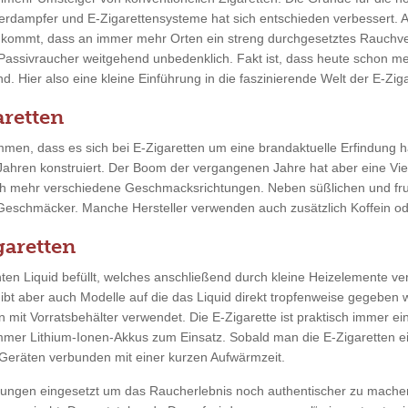
erdampfer und E-Zigarettensysteme hat sich entschieden verbessert. 
u kommt, dass an immer mehr Orten ein streng durchgesetztes Rauchve
 Passivraucher weitgehend unbedenklich. Fakt ist, dass heute schon m
. Hier also eine kleine Einführung in die faszinierende Welt der E-Ziga
retten
men, dass es sich bei E-Zigaretten um eine brandaktuelle Erfindung ha
 Jahren konstruiert. Der Boom der vergangenen Jahre hat aber eine Vie
ch mehr verschiedene Geschmacksrichtungen. Neben süßlichen und fr
 Geschmäcker. Manche Hersteller verwenden auch zusätzlich Koffein ode
garetten
en Liquid befüllt, welches anschließend durch kleine Heizelemente ver
gibt aber auch Modelle auf die das Liquid direkt tropfenweise gegeben
n mit Vorratsbehälter verwendet. Die E-Zigarette ist praktisch immer ei
mmer Lithium-Ionen-Akkus zum Einsatz. Sobald man die E-Zigaretten ein
eräten verbunden mit einer kurzen Aufwärmzeit.
tungen eingesetzt um das Raucherlebnis noch authentischer zu mache