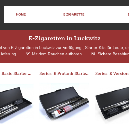
HOME
E ZIGARETTE
E-Zigaretten in Luckwitz
 von E-Zigaretten in Luckwitz zur Verfügung , Starter-Kits für Leute, 
Lieferung
Mit dem Rauchen aufhören
Sichere Bezahlun
Series-E Basic Starter Kit (No Tank)
Series-E Protank Starter Kit