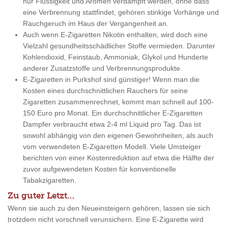
nur Flüssigkeit und Aromen verdampft werden, ohne dass
eine Verbrennung stattfindet, gehören stinkige Vorhänge und
Rauchgeruch im Haus der Vergangenheit an.
Auch wenn E-Zigaretten Nikotin enthalten, wird doch eine
Vielzahl gesundheitsschädlicher Stoffe vermieden. Darunter
Kohlendioxid, Feinstaub, Ammoniak, Glykol und Hunderte
anderer Zusatzstoffe und Verbrennungsprodukte.
E-Zigaretten in Purkshof sind günstiger! Wenn man die
Kosten eines durchschnittlichen Rauchers für seine
Zigaretten zusammenrechnet, kommt man schnell auf 100-
150 Euro pro Monat. Ein durchschnittlicher E-Zigaretten
Dampfer verbraucht etwa 2-4 ml Liquid pro Tag. Das ist
sowohl abhängig von den eigenen Gewohnheiten, als auch
vom verwendeten E-Zigaretten Modell. Viele Umsteiger
berichten von einer Kostenreduktion auf etwa die Hälfte der
zuvor aufgewendeten Kosten für konventionelle
Tabakzigaretten.
Zu guter Letzt…
Wenn sie auch zu den Neueinsteigern gehören, lassen sie sich
trotzdem nicht vorschnell verunsichern. Eine E-Zigarette wird