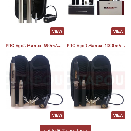
VIEW
VIEW
PRO Vgo2 Manual 650mAh Kit
PRO Vgo2 Manual 1300mAh Kit
VIEW
VIEW
+ Alle E Zigaretten +