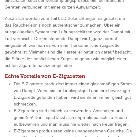
einschaltet, setzt der Verdampfungsprozess ein, bei manchen
Geräten verbunden mit einer kurzen Aufwärmzeit.
Zusätzlich werden zum Teil LED Beleuchtungen eingesetzt um
das Raucherlebnis noch authentischer zu machen. Über ein
ausgeklügeltes System von Lüftungsschlitzen wird der Dampf mit
Luft vermischt. Der entstehende Dampf wird „ganz normal“
eingeatmet, wie man es von einer herkömmlichen Zigarette
gewöhnt ist. Vielmehr sind die Hersteller natürlich darauf bedacht,
die Stärke des tatsächlichen Zuges so genau wie möglich einer
echten Zigarette nachzuempfinden.
Echte Vorteile von E-Zigaretten
Die E-Zigarette produziert immer einen gleichmäßigen Strom
von Dampf. Wenn sie ihr Lieblingsliquid und ihre bevorzugte
E-Zigarette gefunden haben, wird sie ihnen immer gleich gut
schmecken.
E-Zigaretten sind einfach zu verwenden. Anschalten und
genießen! Das Liquid lässt sich unproblematisch zu Hause
aufbewahren und man muss nie wieder nach Feuer fragen.
E-Zigaretten produzieren keine unangenehmen Gerüche. Da