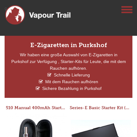
E-Zigaretten in Purkshof
Wir haben eine große Auswahl von E-Zigaretten in
Purkshof zur Verfügung , Starter-Kits für Leute, die mit dem
Rauchen aufhören.
Schnelle Lieferung
Mit dem Rauchen aufhören
Sichere Bezahlung in Purkshof
510 Manual 400mAh Starter Kit
Series-E Basic Starter Kit (No Tank)