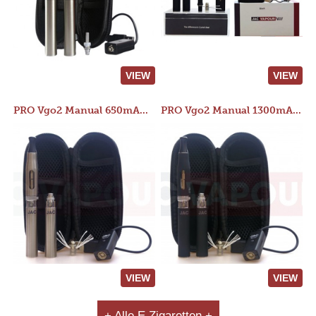
VIEW
VIEW
PRO Vgo2 Manual 650mAh Kit
PRO Vgo2 Manual 1300mAh Kit
VIEW
VIEW
+ Alle E Zigaretten +