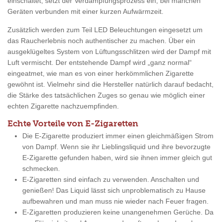
einschaltet, setzt der Verdampfungsprozess ein, bei manchen
Geräten verbunden mit einer kurzen Aufwärmzeit.
Zusätzlich werden zum Teil LED Beleuchtungen eingesetzt um
das Raucherlebnis noch authentischer zu machen. Über ein
ausgeklügeltes System von Lüftungsschlitzen wird der Dampf mit
Luft vermischt. Der entstehende Dampf wird „ganz normal“
eingeatmet, wie man es von einer herkömmlichen Zigarette
gewöhnt ist. Vielmehr sind die Hersteller natürlich darauf bedacht,
die Stärke des tatsächlichen Zuges so genau wie möglich einer
echten Zigarette nachzuempfinden.
Echte Vorteile von E-Zigaretten
Die E-Zigarette produziert immer einen gleichmäßigen Strom
von Dampf. Wenn sie ihr Lieblingsliquid und ihre bevorzugte
E-Zigarette gefunden haben, wird sie ihnen immer gleich gut
schmecken.
E-Zigaretten sind einfach zu verwenden. Anschalten und
genießen! Das Liquid lässt sich unproblematisch zu Hause
aufbewahren und man muss nie wieder nach Feuer fragen.
E-Zigaretten produzieren keine unangenehmen Gerüche. Da