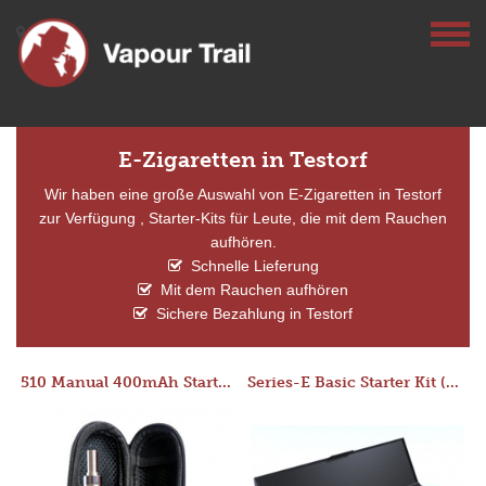
E-Zigaretten in Testorf
Wir haben eine große Auswahl von E-Zigaretten in Testorf
zur Verfügung , Starter-Kits für Leute, die mit dem Rauchen
aufhören.
Schnelle Lieferung
Mit dem Rauchen aufhören
Sichere Bezahlung in Testorf
510 Manual 400mAh Starter Kit
Series-E Basic Starter Kit (No Tank)