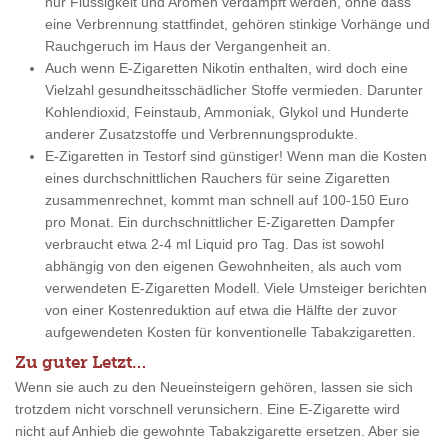
nur Flüssigkeit und Aromen verdampft werden, ohne dass
eine Verbrennung stattfindet, gehören stinkige Vorhänge und
Rauchgeruch im Haus der Vergangenheit an.
Auch wenn E-Zigaretten Nikotin enthalten, wird doch eine
Vielzahl gesundheitsschädlicher Stoffe vermieden. Darunter
Kohlendioxid, Feinstaub, Ammoniak, Glykol und Hunderte
anderer Zusatzstoffe und Verbrennungsprodukte.
E-Zigaretten in Testorf sind günstiger! Wenn man die Kosten
eines durchschnittlichen Rauchers für seine Zigaretten
zusammenrechnet, kommt man schnell auf 100-150 Euro
pro Monat. Ein durchschnittlicher E-Zigaretten Dampfer
verbraucht etwa 2-4 ml Liquid pro Tag. Das ist sowohl
abhängig von den eigenen Gewohnheiten, als auch vom
verwendeten E-Zigaretten Modell. Viele Umsteiger berichten
von einer Kostenreduktion auf etwa die Hälfte der zuvor
aufgewendeten Kosten für konventionelle Tabakzigaretten.
Zu guter Letzt…
Wenn sie auch zu den Neueinsteigern gehören, lassen sie sich
trotzdem nicht vorschnell verunsichern. Eine E-Zigarette wird
nicht auf Anhieb die gewohnte Tabakzigarette ersetzen. Aber sie