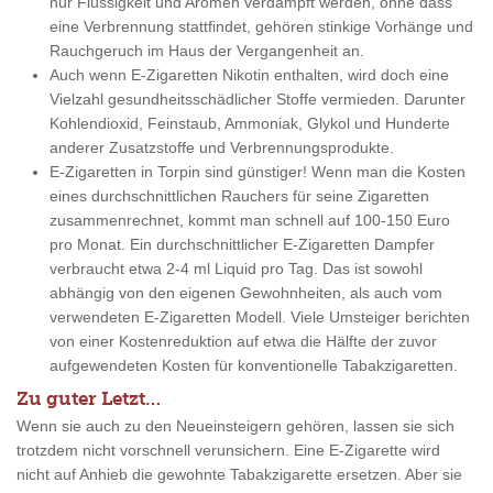
nur Flüssigkeit und Aromen verdampft werden, ohne dass
eine Verbrennung stattfindet, gehören stinkige Vorhänge und
Rauchgeruch im Haus der Vergangenheit an.
Auch wenn E-Zigaretten Nikotin enthalten, wird doch eine
Vielzahl gesundheitsschädlicher Stoffe vermieden. Darunter
Kohlendioxid, Feinstaub, Ammoniak, Glykol und Hunderte
anderer Zusatzstoffe und Verbrennungsprodukte.
E-Zigaretten in Torpin sind günstiger! Wenn man die Kosten
eines durchschnittlichen Rauchers für seine Zigaretten
zusammenrechnet, kommt man schnell auf 100-150 Euro
pro Monat. Ein durchschnittlicher E-Zigaretten Dampfer
verbraucht etwa 2-4 ml Liquid pro Tag. Das ist sowohl
abhängig von den eigenen Gewohnheiten, als auch vom
verwendeten E-Zigaretten Modell. Viele Umsteiger berichten
von einer Kostenreduktion auf etwa die Hälfte der zuvor
aufgewendeten Kosten für konventionelle Tabakzigaretten.
Zu guter Letzt…
Wenn sie auch zu den Neueinsteigern gehören, lassen sie sich
trotzdem nicht vorschnell verunsichern. Eine E-Zigarette wird
nicht auf Anhieb die gewohnte Tabakzigarette ersetzen. Aber sie