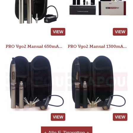
VIEW
VIEW
PRO Vgo2 Manual 650mAh Kit
PRO Vgo2 Manual 1300mAh Kit
VIEW
VIEW
+ Alle E Zigaretten +