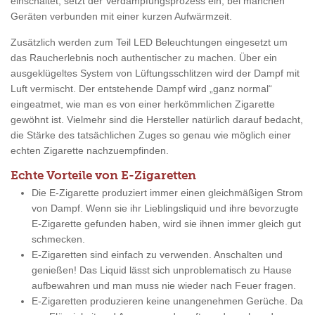
einschaltet, setzt der Verdampfungsprozess ein, bei manchen
Geräten verbunden mit einer kurzen Aufwärmzeit.
Zusätzlich werden zum Teil LED Beleuchtungen eingesetzt um
das Raucherlebnis noch authentischer zu machen. Über ein
ausgeklügeltes System von Lüftungsschlitzen wird der Dampf mit
Luft vermischt. Der entstehende Dampf wird „ganz normal“
eingeatmet, wie man es von einer herkömmlichen Zigarette
gewöhnt ist. Vielmehr sind die Hersteller natürlich darauf bedacht,
die Stärke des tatsächlichen Zuges so genau wie möglich einer
echten Zigarette nachzuempfinden.
Echte Vorteile von E-Zigaretten
Die E-Zigarette produziert immer einen gleichmäßigen Strom
von Dampf. Wenn sie ihr Lieblingsliquid und ihre bevorzugte
E-Zigarette gefunden haben, wird sie ihnen immer gleich gut
schmecken.
E-Zigaretten sind einfach zu verwenden. Anschalten und
genießen! Das Liquid lässt sich unproblematisch zu Hause
aufbewahren und man muss nie wieder nach Feuer fragen.
E-Zigaretten produzieren keine unangenehmen Gerüche. Da