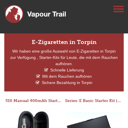
E-Zigaretten in Torpin
Wir haben eine große Auswahl von E-Zigaretten in Torpin
zur Verfügung , Starter-Kits für Leute, die mit dem Rauchen
aufhören.
Schnelle Lieferung
Mit dem Rauchen aufhören
Sichere Bezahlung in Torpin
510 Manual 400mAh Starter Kit
Series-E Basic Starter Kit (No Tank)