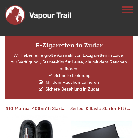
E-Zigaretten in Zudar
Wir haben eine große Auswahl von E-Zigaretten in Zudar
zur Verfügung , Starter-Kits für Leute, die mit dem Rauchen
aufhören.
Schnelle Lieferung
Mit dem Rauchen aufhören
Sichere Bezahlung in Zudar
510 Manual 400mAh Starter Kit
Series-E Basic Starter Kit (No Tank)