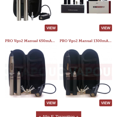
VIEW
VIEW
PRO Vgo2 Manual 650mAh Kit
PRO Vgo2 Manual 1300mAh Kit
VIEW
VIEW
+ Alle E Zigaretten +