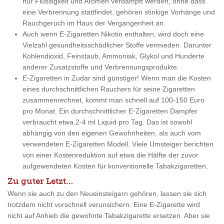
nur Flüssigkeit und Aromen verdampft werden, ohne dass
eine Verbrennung stattfindet, gehören stinkige Vorhänge und
Rauchgeruch im Haus der Vergangenheit an.
Auch wenn E-Zigaretten Nikotin enthalten, wird doch eine
Vielzahl gesundheitsschädlicher Stoffe vermieden. Darunter
Kohlendioxid, Feinstaub, Ammoniak, Glykol und Hunderte
anderer Zusatzstoffe und Verbrennungsprodukte.
E-Zigaretten in Zudar sind günstiger! Wenn man die Kosten
eines durchschnittlichen Rauchers für seine Zigaretten
zusammenrechnet, kommt man schnell auf 100-150 Euro
pro Monat. Ein durchschnittlicher E-Zigaretten Dampfer
verbraucht etwa 2-4 ml Liquid pro Tag. Das ist sowohl
abhängig von den eigenen Gewohnheiten, als auch vom
verwendeten E-Zigaretten Modell. Viele Umsteiger berichten
von einer Kostenreduktion auf etwa die Hälfte der zuvor
aufgewendeten Kosten für konventionelle Tabakzigaretten.
Zu guter Letzt…
Wenn sie auch zu den Neueinsteigern gehören, lassen sie sich
trotzdem nicht vorschnell verunsichern. Eine E-Zigarette wird
nicht auf Anhieb die gewohnte Tabakzigarette ersetzen. Aber sie