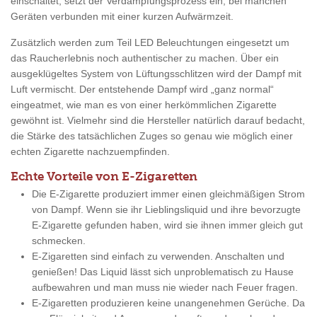
einschaltet, setzt der Verdampfungsprozess ein, bei manchen
Geräten verbunden mit einer kurzen Aufwärmzeit.
Zusätzlich werden zum Teil LED Beleuchtungen eingesetzt um
das Raucherlebnis noch authentischer zu machen. Über ein
ausgeklügeltes System von Lüftungsschlitzen wird der Dampf mit
Luft vermischt. Der entstehende Dampf wird „ganz normal“
eingeatmet, wie man es von einer herkömmlichen Zigarette
gewöhnt ist. Vielmehr sind die Hersteller natürlich darauf bedacht,
die Stärke des tatsächlichen Zuges so genau wie möglich einer
echten Zigarette nachzuempfinden.
Echte Vorteile von E-Zigaretten
Die E-Zigarette produziert immer einen gleichmäßigen Strom
von Dampf. Wenn sie ihr Lieblingsliquid und ihre bevorzugte
E-Zigarette gefunden haben, wird sie ihnen immer gleich gut
schmecken.
E-Zigaretten sind einfach zu verwenden. Anschalten und
genießen! Das Liquid lässt sich unproblematisch zu Hause
aufbewahren und man muss nie wieder nach Feuer fragen.
E-Zigaretten produzieren keine unangenehmen Gerüche. Da