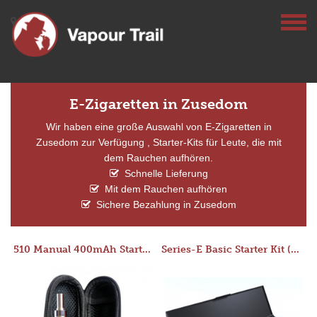
E-Zigaretten in Zusedom
Wir haben eine große Auswahl von E-Zigaretten in
Zusedom zur Verfügung , Starter-Kits für Leute, die mit
dem Rauchen aufhören.
Schnelle Lieferung
Mit dem Rauchen aufhören
Sichere Bezahlung in Zusedom
510 Manual 400mAh Starter Kit
Series-E Basic Starter Kit (No Tank)