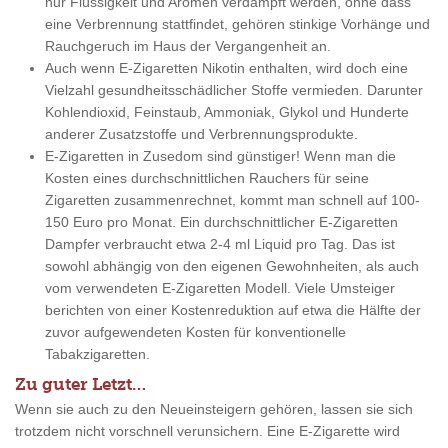
nur Flüssigkeit und Aromen verdampft werden, ohne dass
eine Verbrennung stattfindet, gehören stinkige Vorhänge und
Rauchgeruch im Haus der Vergangenheit an.
Auch wenn E-Zigaretten Nikotin enthalten, wird doch eine
Vielzahl gesundheitsschädlicher Stoffe vermieden. Darunter
Kohlendioxid, Feinstaub, Ammoniak, Glykol und Hunderte
anderer Zusatzstoffe und Verbrennungsprodukte.
E-Zigaretten in Zusedom sind günstiger! Wenn man die
Kosten eines durchschnittlichen Rauchers für seine
Zigaretten zusammenrechnet, kommt man schnell auf 100-
150 Euro pro Monat. Ein durchschnittlicher E-Zigaretten
Dampfer verbraucht etwa 2-4 ml Liquid pro Tag. Das ist
sowohl abhängig von den eigenen Gewohnheiten, als auch
vom verwendeten E-Zigaretten Modell. Viele Umsteiger
berichten von einer Kostenreduktion auf etwa die Hälfte der
zuvor aufgewendeten Kosten für konventionelle
Tabakzigaretten.
Zu guter Letzt…
Wenn sie auch zu den Neueinsteigern gehören, lassen sie sich
trotzdem nicht vorschnell verunsichern. Eine E-Zigarette wird