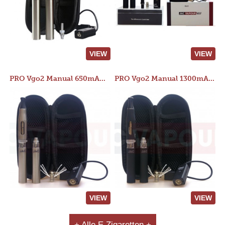
VIEW
VIEW
PRO Vgo2 Manual 650mAh Kit
PRO Vgo2 Manual 1300mAh Kit
VIEW
VIEW
+ Alle E Zigaretten +