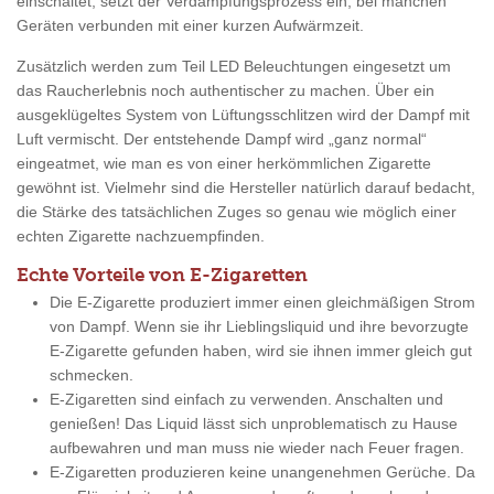
einschaltet, setzt der Verdampfungsprozess ein, bei manchen
Geräten verbunden mit einer kurzen Aufwärmzeit.
Zusätzlich werden zum Teil LED Beleuchtungen eingesetzt um
das Raucherlebnis noch authentischer zu machen. Über ein
ausgeklügeltes System von Lüftungsschlitzen wird der Dampf mit
Luft vermischt. Der entstehende Dampf wird „ganz normal“
eingeatmet, wie man es von einer herkömmlichen Zigarette
gewöhnt ist. Vielmehr sind die Hersteller natürlich darauf bedacht,
die Stärke des tatsächlichen Zuges so genau wie möglich einer
echten Zigarette nachzuempfinden.
Echte Vorteile von E-Zigaretten
Die E-Zigarette produziert immer einen gleichmäßigen Strom
von Dampf. Wenn sie ihr Lieblingsliquid und ihre bevorzugte
E-Zigarette gefunden haben, wird sie ihnen immer gleich gut
schmecken.
E-Zigaretten sind einfach zu verwenden. Anschalten und
genießen! Das Liquid lässt sich unproblematisch zu Hause
aufbewahren und man muss nie wieder nach Feuer fragen.
E-Zigaretten produzieren keine unangenehmen Gerüche. Da