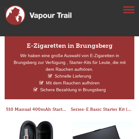
E-Zigaretten in Brungsberg
Wir haben eine große Auswahl von E-Zigaretten in
Brungsberg zur Verfügung , Starter-Kits für Leute, die mit
dem Rauchen aufhören.
Schnelle Lieferung
Mit dem Rauchen aufhören
Sichere Bezahlung in Brungsberg
510 Manual 400mAh Starter Kit
Series-E Basic Starter Kit (No Tank)