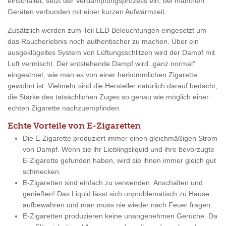
einschaltet, setzt der Verdampfungsprozess ein, bei manchen
Geräten verbunden mit einer kurzen Aufwärmzeit.
Zusätzlich werden zum Teil LED Beleuchtungen eingesetzt um
das Raucherlebnis noch authentischer zu machen. Über ein
ausgeklügeltes System von Lüftungsschlitzen wird der Dampf mit
Luft vermischt. Der entstehende Dampf wird „ganz normal“
eingeatmet, wie man es von einer herkömmlichen Zigarette
gewöhnt ist. Vielmehr sind die Hersteller natürlich darauf bedacht,
die Stärke des tatsächlichen Zuges so genau wie möglich einer
echten Zigarette nachzuempfinden.
Echte Vorteile von E-Zigaretten
Die E-Zigarette produziert immer einen gleichmäßigen Strom
von Dampf. Wenn sie ihr Lieblingsliquid und ihre bevorzugte
E-Zigarette gefunden haben, wird sie ihnen immer gleich gut
schmecken.
E-Zigaretten sind einfach zu verwenden. Anschalten und
genießen! Das Liquid lässt sich unproblematisch zu Hause
aufbewahren und man muss nie wieder nach Feuer fragen.
E-Zigaretten produzieren keine unangenehmen Gerüche. Da