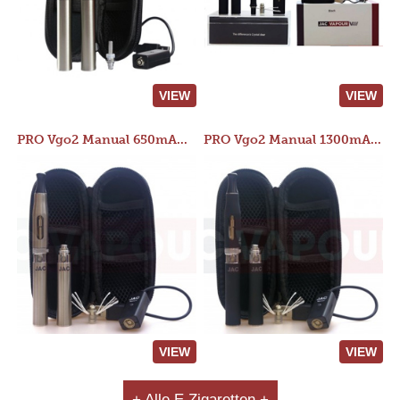
VIEW
VIEW
PRO Vgo2 Manual 650mAh Kit
PRO Vgo2 Manual 1300mAh Kit
VIEW
VIEW
+ Alle E Zigaretten +