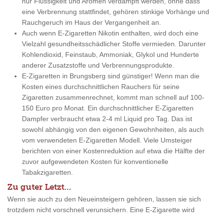
nur Flüssigkeit und Aromen verdampft werden, ohne dass
eine Verbrennung stattfindet, gehören stinkige Vorhänge und
Rauchgeruch im Haus der Vergangenheit an.
Auch wenn E-Zigaretten Nikotin enthalten, wird doch eine
Vielzahl gesundheitsschädlicher Stoffe vermieden. Darunter
Kohlendioxid, Feinstaub, Ammoniak, Glykol und Hunderte
anderer Zusatzstoffe und Verbrennungsprodukte.
E-Zigaretten in Brungsberg sind günstiger! Wenn man die
Kosten eines durchschnittlichen Rauchers für seine
Zigaretten zusammenrechnet, kommt man schnell auf 100-
150 Euro pro Monat. Ein durchschnittlicher E-Zigaretten
Dampfer verbraucht etwa 2-4 ml Liquid pro Tag. Das ist
sowohl abhängig von den eigenen Gewohnheiten, als auch
vom verwendeten E-Zigaretten Modell. Viele Umsteiger
berichten von einer Kostenreduktion auf etwa die Hälfte der
zuvor aufgewendeten Kosten für konventionelle
Tabakzigaretten.
Zu guter Letzt…
Wenn sie auch zu den Neueinsteigern gehören, lassen sie sich
trotzdem nicht vorschnell verunsichern. Eine E-Zigarette wird