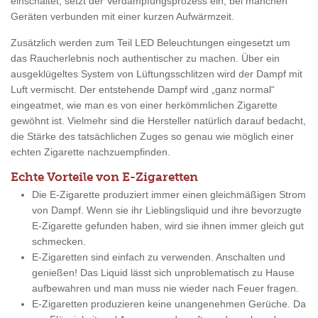
einschaltet, setzt der Verdampfungsprozess ein, bei manchen
Geräten verbunden mit einer kurzen Aufwärmzeit.
Zusätzlich werden zum Teil LED Beleuchtungen eingesetzt um
das Raucherlebnis noch authentischer zu machen. Über ein
ausgeklügeltes System von Lüftungsschlitzen wird der Dampf mit
Luft vermischt. Der entstehende Dampf wird „ganz normal“
eingeatmet, wie man es von einer herkömmlichen Zigarette
gewöhnt ist. Vielmehr sind die Hersteller natürlich darauf bedacht,
die Stärke des tatsächlichen Zuges so genau wie möglich einer
echten Zigarette nachzuempfinden.
Echte Vorteile von E-Zigaretten
Die E-Zigarette produziert immer einen gleichmäßigen Strom
von Dampf. Wenn sie ihr Lieblingsliquid und ihre bevorzugte
E-Zigarette gefunden haben, wird sie ihnen immer gleich gut
schmecken.
E-Zigaretten sind einfach zu verwenden. Anschalten und
genießen! Das Liquid lässt sich unproblematisch zu Hause
aufbewahren und man muss nie wieder nach Feuer fragen.
E-Zigaretten produzieren keine unangenehmen Gerüche. Da