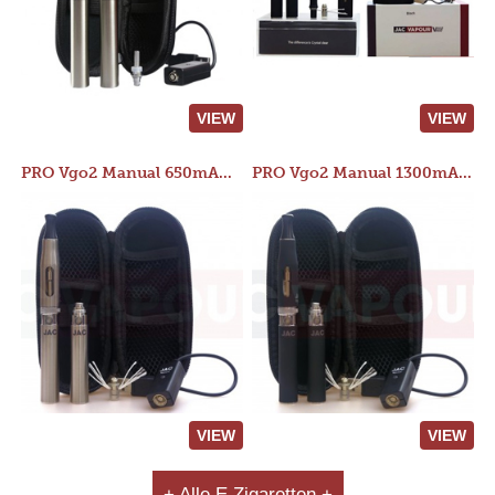
VIEW
VIEW
PRO Vgo2 Manual 650mAh Kit
PRO Vgo2 Manual 1300mAh Kit
VIEW
VIEW
+ Alle E Zigaretten +