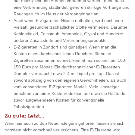
nur Flüssigkeit und Aromen verdampft werden, ohne dass
eine Verbrennung stattfindet, gehören stinkige Vorhänge und
Rauchgeruch im Haus der Vergangenheit an.
Auch wenn E-Zigaretten Nikotin enthalten, wird doch eine
Vielzahl gesundheitsschädlicher Stoffe vermieden. Darunter
Kohlendioxid, Feinstaub, Ammoniak, Glykol und Hunderte
anderer Zusatzstoffe und Verbrennungsprodukte.
E-Zigaretten in Zundorf sind günstiger! Wenn man die
Kosten eines durchschnittlichen Rauchers für seine
Zigaretten zusammenrechnet, kommt man schnell auf 100-
150 Euro pro Monat. Ein durchschnittlicher E-Zigaretten
Dampfer verbraucht etwa 2-4 ml Liquid pro Tag. Das ist
sowohl abhängig von den eigenen Gewohnheiten, als auch
vom verwendeten E-Zigaretten Modell. Viele Umsteiger
berichten von einer Kostenreduktion auf etwa die Hälfte der
zuvor aufgewendeten Kosten für konventionelle
Tabakzigaretten.
Zu guter Letzt…
Wenn sie auch zu den Neueinsteigern gehören, lassen sie sich
trotzdem nicht vorschnell verunsichern. Eine E-Zigarette wird