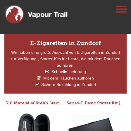
E-Zigaretten in Zundorf
Wir haben eine große Auswahl von E-Zigaretten in Zundorf
zur Verfügung , Starter-Kits für Leute, die mit dem Rauchen
aufhören.
Schnelle Lieferung
Mit dem Rauchen aufhören
Sichere Bezahlung in Zundorf
510 Manual 400mAh Starter Kit
Series-E Basic Starter Kit (No Tank)