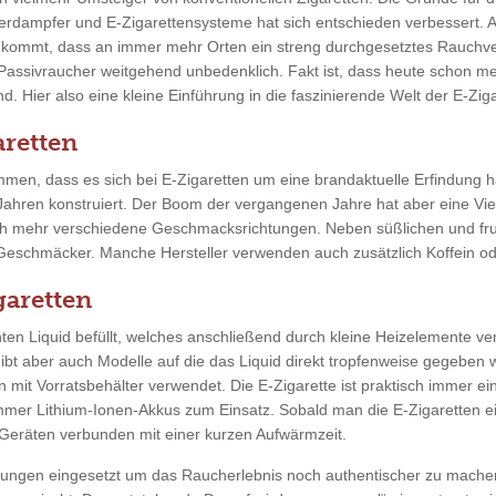
erdampfer und E-Zigarettensysteme hat sich entschieden verbessert. 
u kommt, dass an immer mehr Orten ein streng durchgesetztes Rauchve
 Passivraucher weitgehend unbedenklich. Fakt ist, dass heute schon m
. Hier also eine kleine Einführung in die faszinierende Welt der E-Ziga
retten
men, dass es sich bei E-Zigaretten um eine brandaktuelle Erfindung ha
 Jahren konstruiert. Der Boom der vergangenen Jahre hat aber eine Vie
ch mehr verschiedene Geschmacksrichtungen. Neben süßlichen und fr
 Geschmäcker. Manche Hersteller verwenden auch zusätzlich Koffein ode
garetten
en Liquid befüllt, welches anschließend durch kleine Heizelemente ver
gibt aber auch Modelle auf die das Liquid direkt tropfenweise gegeben
n mit Vorratsbehälter verwendet. Die E-Zigarette ist praktisch immer ei
mmer Lithium-Ionen-Akkus zum Einsatz. Sobald man die E-Zigaretten ein
eräten verbunden mit einer kurzen Aufwärmzeit.
tungen eingesetzt um das Raucherlebnis noch authentischer zu mache