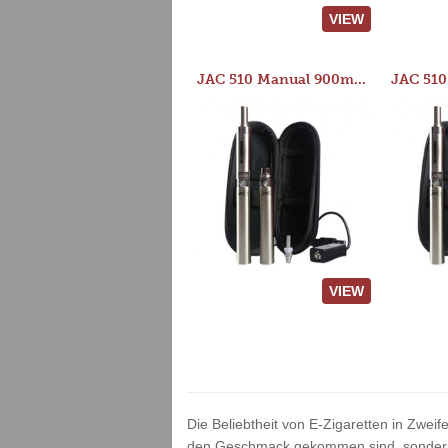
VIEW
JAC 510 Manual 900mAh Starter Kit
VIEW
Die Beliebtheit von E-Zigaretten in Zweif
den Geschmack gekommen sind, sondern v