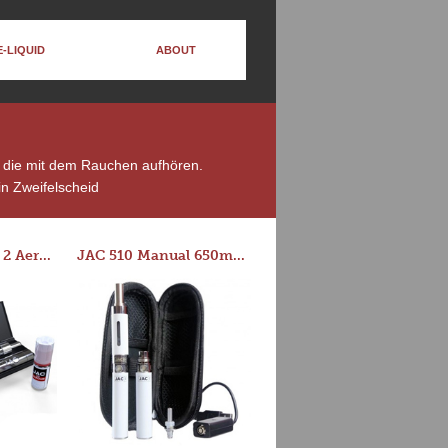
E-LIQUID
ABOUT
e, die mit dem Rauchen aufhören.
n Zweifelscheid
Series-E Version 2 Aero Tank Starter Kit
JAC 510 Manual 650mAh Starter Kit