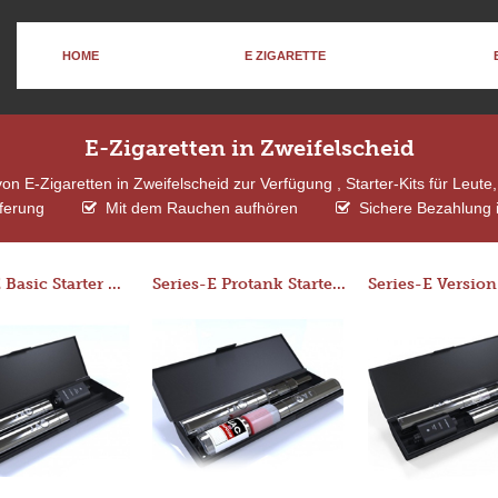
HOME
E ZIGARETTE
E-Zigaretten in Zweifelscheid
n E-Zigaretten in Zweifelscheid zur Verfügung , Starter-Kits für Leut
ferung
Mit dem Rauchen aufhören
Sichere Bezahlung i
Series-E Basic Starter Kit (No Tank)
Series-E Protank Starter Kit