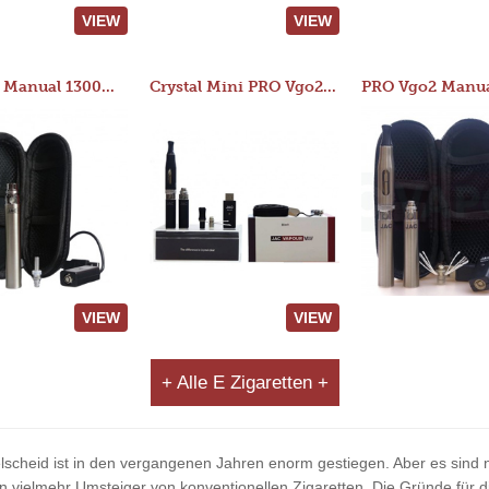
VIEW
VIEW
JAC 510 Manual 1300mAh Starter Kit
Crystal Mini PRO Vgo2 Manual 400mAh Kit
VIEW
VIEW
+ Alle E Zigaretten +
elscheid ist in den vergangenen Jahren enorm gestiegen. Aber es sind ni
ielmehr Umsteiger von konventionellen Zigaretten. Die Gründe für di