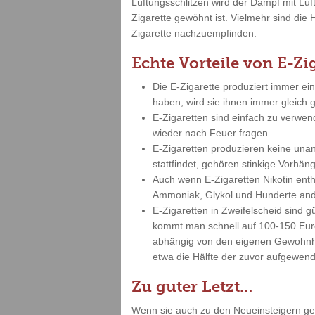
Lüftungsschlitzen wird der Dampf mit Lu
Zigarette gewöhnt ist. Vielmehr sind die 
Zigarette nachzuempfinden.
Echte Vorteile von E-Zi
Die E-Zigarette produziert immer ei
haben, wird sie ihnen immer gleich
E-Zigaretten sind einfach zu verwe
wieder nach Feuer fragen.
E-Zigaretten produzieren keine un
stattfindet, gehören stinkige Vorh
Auch wenn E-Zigaretten Nikotin enth
Ammoniak, Glykol und Hunderte and
E-Zigaretten in Zweifelscheid sind 
kommt man schnell auf 100-150 Euro 
abhängig von den eigenen Gewohnhei
etwa die Hälfte der zuvor aufgewend
Zu guter Letzt…
Wenn sie auch zu den Neueinsteigern gehö