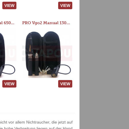
VIEW
VIEW
PRO Vgo2 Manual 650mAh Kit
PRO Vgo2 Manual 1300mAh Kit
VIEW
VIEW
cht vor allem Nichtraucher, die jetzt auf
e hohe Verbreitung liegen auf der Hand.