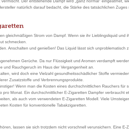
ft vermischt. Der entstehende Dampf wird „ganz normal“ eingeatmet, 
Hersteller natürlich darauf bedacht, die Stärke des tatsächlichen Zuge
garetten
nen gleichmäßigen Strom von Dampf. Wenn sie ihr Lieblingsliquid und 
 gut schmecken.
nden. Anschalten und genießen! Das Liquid lässt sich unproblematisc
angenehmen Gerüche. Da nur Flüssigkeit und Aromen verdampft werde
änge und Rauchgeruch im Haus der Vergangenheit an.
alten, wird doch eine Vielzahl gesundheitsschädlicher Stoffe vermieden
erer Zusatzstoffe und Verbrennungsprodukte.
günstiger! Wenn man die Kosten eines durchschnittlichen Rauchers für
pro Monat. Ein durchschnittlicher E-Zigaretten Dampfer verbraucht et
ten, als auch vom verwendeten E-Zigaretten Modell. Viele Umsteiger 
eten Kosten für konventionelle Tabakzigaretten.
ren, lassen sie sich trotzdem nicht vorschnell verunsichern. Eine E-Zi