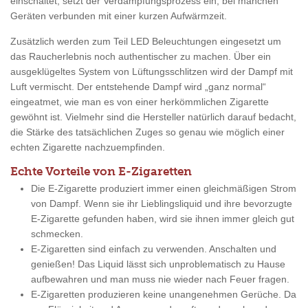
einschaltet, setzt der Verdampfungsprozess ein, bei manchen
Geräten verbunden mit einer kurzen Aufwärmzeit.
Zusätzlich werden zum Teil LED Beleuchtungen eingesetzt um
das Raucherlebnis noch authentischer zu machen. Über ein
ausgeklügeltes System von Lüftungsschlitzen wird der Dampf mit
Luft vermischt. Der entstehende Dampf wird „ganz normal“
eingeatmet, wie man es von einer herkömmlichen Zigarette
gewöhnt ist. Vielmehr sind die Hersteller natürlich darauf bedacht,
die Stärke des tatsächlichen Zuges so genau wie möglich einer
echten Zigarette nachzuempfinden.
Echte Vorteile von E-Zigaretten
Die E-Zigarette produziert immer einen gleichmäßigen Strom
von Dampf. Wenn sie ihr Lieblingsliquid und ihre bevorzugte
E-Zigarette gefunden haben, wird sie ihnen immer gleich gut
schmecken.
E-Zigaretten sind einfach zu verwenden. Anschalten und
genießen! Das Liquid lässt sich unproblematisch zu Hause
aufbewahren und man muss nie wieder nach Feuer fragen.
E-Zigaretten produzieren keine unangenehmen Gerüche. Da