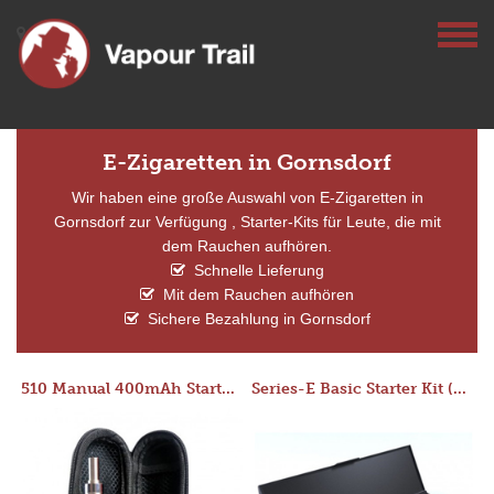
E-Zigaretten in Gornsdorf
Wir haben eine große Auswahl von E-Zigaretten in
Gornsdorf zur Verfügung , Starter-Kits für Leute, die mit
dem Rauchen aufhören.
Schnelle Lieferung
Mit dem Rauchen aufhören
Sichere Bezahlung in Gornsdorf
510 Manual 400mAh Starter Kit
Series-E Basic Starter Kit (No Tank)