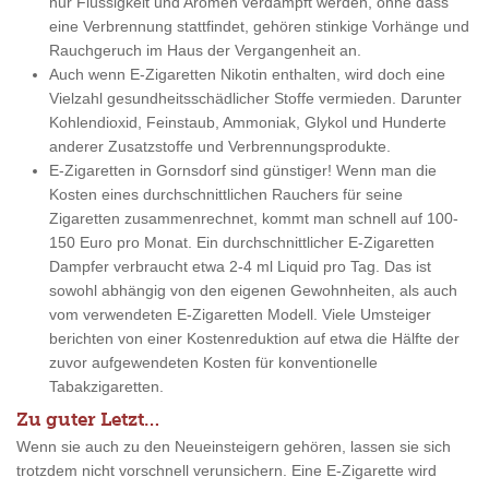
nur Flüssigkeit und Aromen verdampft werden, ohne dass
eine Verbrennung stattfindet, gehören stinkige Vorhänge und
Rauchgeruch im Haus der Vergangenheit an.
Auch wenn E-Zigaretten Nikotin enthalten, wird doch eine
Vielzahl gesundheitsschädlicher Stoffe vermieden. Darunter
Kohlendioxid, Feinstaub, Ammoniak, Glykol und Hunderte
anderer Zusatzstoffe und Verbrennungsprodukte.
E-Zigaretten in Gornsdorf sind günstiger! Wenn man die
Kosten eines durchschnittlichen Rauchers für seine
Zigaretten zusammenrechnet, kommt man schnell auf 100-
150 Euro pro Monat. Ein durchschnittlicher E-Zigaretten
Dampfer verbraucht etwa 2-4 ml Liquid pro Tag. Das ist
sowohl abhängig von den eigenen Gewohnheiten, als auch
vom verwendeten E-Zigaretten Modell. Viele Umsteiger
berichten von einer Kostenreduktion auf etwa die Hälfte der
zuvor aufgewendeten Kosten für konventionelle
Tabakzigaretten.
Zu guter Letzt…
Wenn sie auch zu den Neueinsteigern gehören, lassen sie sich
trotzdem nicht vorschnell verunsichern. Eine E-Zigarette wird