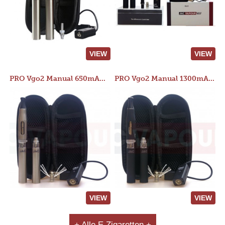
VIEW
VIEW
PRO Vgo2 Manual 650mAh Kit
PRO Vgo2 Manual 1300mAh Kit
VIEW
VIEW
+ Alle E Zigaretten +