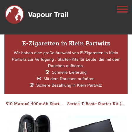
E-Zigaretten in Klein Partwitz
Wir haben eine große Auswahl von E-Zigaretten in Klein
Partwitz zur Verfügung , Starter-Kits für Leute, die mit dem
Rauchen aufhören.
Schnelle Lieferung
Mit dem Rauchen aufhören
Sichere Bezahlung in Klein Partwitz
510 Manual 400mAh Starter Kit
Series-E Basic Starter Kit (No Tank)