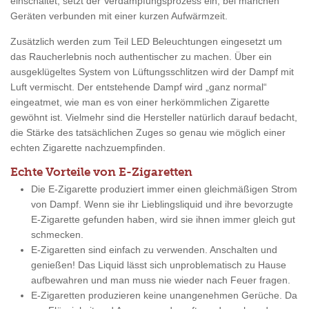
einschaltet, setzt der Verdampfungsprozess ein, bei manchen
Geräten verbunden mit einer kurzen Aufwärmzeit.
Zusätzlich werden zum Teil LED Beleuchtungen eingesetzt um
das Raucherlebnis noch authentischer zu machen. Über ein
ausgeklügeltes System von Lüftungsschlitzen wird der Dampf mit
Luft vermischt. Der entstehende Dampf wird „ganz normal“
eingeatmet, wie man es von einer herkömmlichen Zigarette
gewöhnt ist. Vielmehr sind die Hersteller natürlich darauf bedacht,
die Stärke des tatsächlichen Zuges so genau wie möglich einer
echten Zigarette nachzuempfinden.
Echte Vorteile von E-Zigaretten
Die E-Zigarette produziert immer einen gleichmäßigen Strom
von Dampf. Wenn sie ihr Lieblingsliquid und ihre bevorzugte
E-Zigarette gefunden haben, wird sie ihnen immer gleich gut
schmecken.
E-Zigaretten sind einfach zu verwenden. Anschalten und
genießen! Das Liquid lässt sich unproblematisch zu Hause
aufbewahren und man muss nie wieder nach Feuer fragen.
E-Zigaretten produzieren keine unangenehmen Gerüche. Da