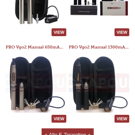
VIEW
VIEW
PRO Vgo2 Manual 650mAh Kit
PRO Vgo2 Manual 1300mAh Kit
VIEW
VIEW
+ Alle E Zigaretten +