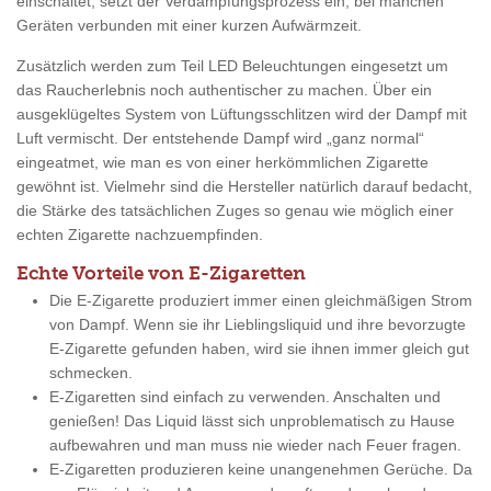
einschaltet, setzt der Verdampfungsprozess ein, bei manchen
Geräten verbunden mit einer kurzen Aufwärmzeit.
Zusätzlich werden zum Teil LED Beleuchtungen eingesetzt um
das Raucherlebnis noch authentischer zu machen. Über ein
ausgeklügeltes System von Lüftungsschlitzen wird der Dampf mit
Luft vermischt. Der entstehende Dampf wird „ganz normal“
eingeatmet, wie man es von einer herkömmlichen Zigarette
gewöhnt ist. Vielmehr sind die Hersteller natürlich darauf bedacht,
die Stärke des tatsächlichen Zuges so genau wie möglich einer
echten Zigarette nachzuempfinden.
Echte Vorteile von E-Zigaretten
Die E-Zigarette produziert immer einen gleichmäßigen Strom
von Dampf. Wenn sie ihr Lieblingsliquid und ihre bevorzugte
E-Zigarette gefunden haben, wird sie ihnen immer gleich gut
schmecken.
E-Zigaretten sind einfach zu verwenden. Anschalten und
genießen! Das Liquid lässt sich unproblematisch zu Hause
aufbewahren und man muss nie wieder nach Feuer fragen.
E-Zigaretten produzieren keine unangenehmen Gerüche. Da