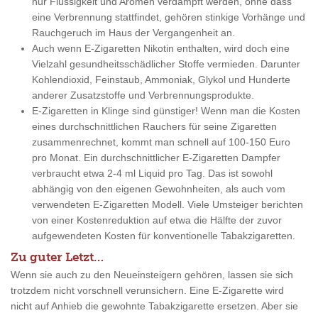
nur Flüssigkeit und Aromen verdampft werden, ohne dass
eine Verbrennung stattfindet, gehören stinkige Vorhänge und
Rauchgeruch im Haus der Vergangenheit an.
Auch wenn E-Zigaretten Nikotin enthalten, wird doch eine
Vielzahl gesundheitsschädlicher Stoffe vermieden. Darunter
Kohlendioxid, Feinstaub, Ammoniak, Glykol und Hunderte
anderer Zusatzstoffe und Verbrennungsprodukte.
E-Zigaretten in Klinge sind günstiger! Wenn man die Kosten
eines durchschnittlichen Rauchers für seine Zigaretten
zusammenrechnet, kommt man schnell auf 100-150 Euro
pro Monat. Ein durchschnittlicher E-Zigaretten Dampfer
verbraucht etwa 2-4 ml Liquid pro Tag. Das ist sowohl
abhängig von den eigenen Gewohnheiten, als auch vom
verwendeten E-Zigaretten Modell. Viele Umsteiger berichten
von einer Kostenreduktion auf etwa die Hälfte der zuvor
aufgewendeten Kosten für konventionelle Tabakzigaretten.
Zu guter Letzt…
Wenn sie auch zu den Neueinsteigern gehören, lassen sie sich
trotzdem nicht vorschnell verunsichern. Eine E-Zigarette wird
nicht auf Anhieb die gewohnte Tabakzigarette ersetzen. Aber sie