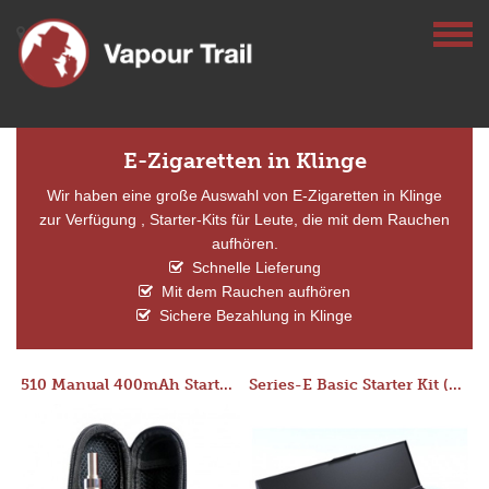
E-Zigaretten in Klinge
Wir haben eine große Auswahl von E-Zigaretten in Klinge
zur Verfügung , Starter-Kits für Leute, die mit dem Rauchen
aufhören.
Schnelle Lieferung
Mit dem Rauchen aufhören
Sichere Bezahlung in Klinge
510 Manual 400mAh Starter Kit
Series-E Basic Starter Kit (No Tank)