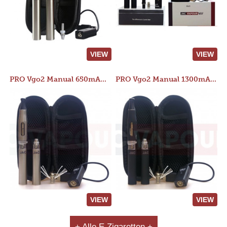
VIEW
VIEW
PRO Vgo2 Manual 650mAh Kit
PRO Vgo2 Manual 1300mAh Kit
VIEW
VIEW
+ Alle E Zigaretten +