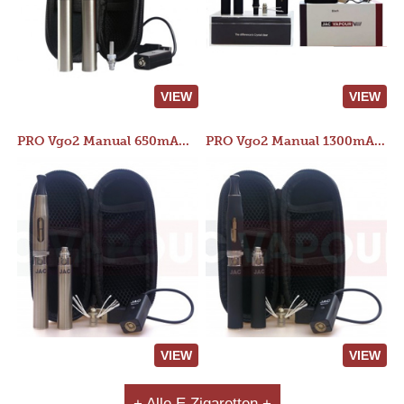
VIEW
VIEW
PRO Vgo2 Manual 650mAh Kit
PRO Vgo2 Manual 1300mAh Kit
VIEW
VIEW
+ Alle E Zigaretten +