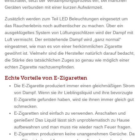
einschaltet, setzt der Verdampfungsprozess ein, bei manchen
Geräten verbunden mit einer kurzen Aufwärmzeit.
Zusätzlich werden zum Teil LED Beleuchtungen eingesetzt um
das Raucherlebnis noch authentischer zu machen. Über ein
ausgeklügeltes System von Lüftungsschlitzen wird der Dampf mit
Luft vermischt. Der entstehende Dampf wird „ganz normal“
eingeatmet, wie man es von einer herkömmlichen Zigarette
gewöhnt ist. Vielmehr sind die Hersteller natürlich darauf bedacht,
die Stärke des tatsächlichen Zuges so genau wie möglich einer
echten Zigarette nachzuempfinden.
Echte Vorteile von E-Zigaretten
Die E-Zigarette produziert immer einen gleichmäßigen Strom
von Dampf. Wenn sie ihr Lieblingsliquid und ihre bevorzugte
E-Zigarette gefunden haben, wird sie ihnen immer gleich gut
schmecken.
E-Zigaretten sind einfach zu verwenden. Anschalten und
genießen! Das Liquid lässt sich unproblematisch zu Hause
aufbewahren und man muss nie wieder nach Feuer fragen.
E-Zigaretten produzieren keine unangenehmen Gerüche. Da