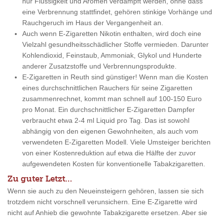
nur Flüssigkeit und Aromen verdampft werden, ohne dass
eine Verbrennung stattfindet, gehören stinkige Vorhänge und
Rauchgeruch im Haus der Vergangenheit an.
Auch wenn E-Zigaretten Nikotin enthalten, wird doch eine
Vielzahl gesundheitsschädlicher Stoffe vermieden. Darunter
Kohlendioxid, Feinstaub, Ammoniak, Glykol und Hunderte
anderer Zusatzstoffe und Verbrennungsprodukte.
E-Zigaretten in Reuth sind günstiger! Wenn man die Kosten
eines durchschnittlichen Rauchers für seine Zigaretten
zusammenrechnet, kommt man schnell auf 100-150 Euro
pro Monat. Ein durchschnittlicher E-Zigaretten Dampfer
verbraucht etwa 2-4 ml Liquid pro Tag. Das ist sowohl
abhängig von den eigenen Gewohnheiten, als auch vom
verwendeten E-Zigaretten Modell. Viele Umsteiger berichten
von einer Kostenreduktion auf etwa die Hälfte der zuvor
aufgewendeten Kosten für konventionelle Tabakzigaretten.
Zu guter Letzt…
Wenn sie auch zu den Neueinsteigern gehören, lassen sie sich
trotzdem nicht vorschnell verunsichern. Eine E-Zigarette wird
nicht auf Anhieb die gewohnte Tabakzigarette ersetzen. Aber sie