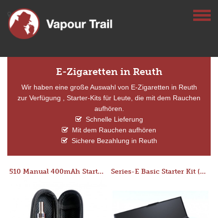
E-Zigaretten in Reuth
Wir haben eine große Auswahl von E-Zigaretten in Reuth
zur Verfügung , Starter-Kits für Leute, die mit dem Rauchen
aufhören.
Schnelle Lieferung
Mit dem Rauchen aufhören
Sichere Bezahlung in Reuth
510 Manual 400mAh Starter Kit
Series-E Basic Starter Kit (No Tank)