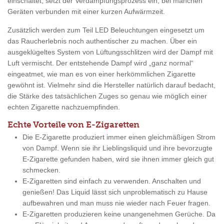
einschaltet, setzt der Verdampfungsprozess ein, bei manchen
Geräten verbunden mit einer kurzen Aufwärmzeit.
Zusätzlich werden zum Teil LED Beleuchtungen eingesetzt um
das Raucherlebnis noch authentischer zu machen. Über ein
ausgeklügeltes System von Lüftungsschlitzen wird der Dampf mit
Luft vermischt. Der entstehende Dampf wird „ganz normal“
eingeatmet, wie man es von einer herkömmlichen Zigarette
gewöhnt ist. Vielmehr sind die Hersteller natürlich darauf bedacht,
die Stärke des tatsächlichen Zuges so genau wie möglich einer
echten Zigarette nachzuempfinden.
Echte Vorteile von E-Zigaretten
Die E-Zigarette produziert immer einen gleichmäßigen Strom
von Dampf. Wenn sie ihr Lieblingsliquid und ihre bevorzugte
E-Zigarette gefunden haben, wird sie ihnen immer gleich gut
schmecken.
E-Zigaretten sind einfach zu verwenden. Anschalten und
genießen! Das Liquid lässt sich unproblematisch zu Hause
aufbewahren und man muss nie wieder nach Feuer fragen.
E-Zigaretten produzieren keine unangenehmen Gerüche. Da