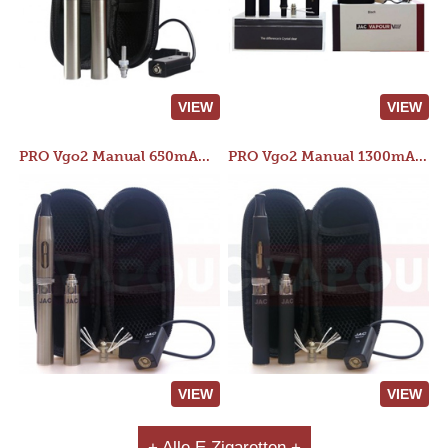
VIEW
VIEW
PRO Vgo2 Manual 650mAh Kit
PRO Vgo2 Manual 1300mAh Kit
VIEW
VIEW
+ Alle E Zigaretten +