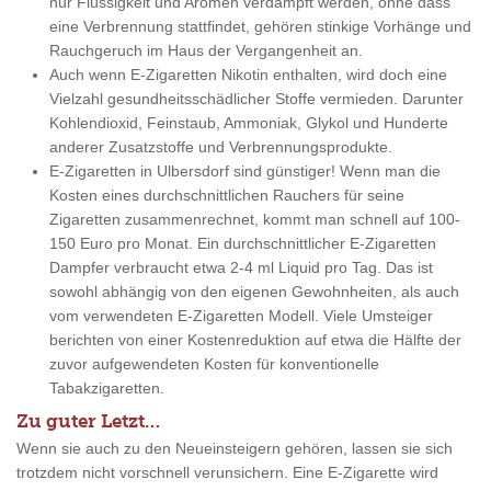
nur Flüssigkeit und Aromen verdampft werden, ohne dass
eine Verbrennung stattfindet, gehören stinkige Vorhänge und
Rauchgeruch im Haus der Vergangenheit an.
Auch wenn E-Zigaretten Nikotin enthalten, wird doch eine
Vielzahl gesundheitsschädlicher Stoffe vermieden. Darunter
Kohlendioxid, Feinstaub, Ammoniak, Glykol und Hunderte
anderer Zusatzstoffe und Verbrennungsprodukte.
E-Zigaretten in Ulbersdorf sind günstiger! Wenn man die
Kosten eines durchschnittlichen Rauchers für seine
Zigaretten zusammenrechnet, kommt man schnell auf 100-
150 Euro pro Monat. Ein durchschnittlicher E-Zigaretten
Dampfer verbraucht etwa 2-4 ml Liquid pro Tag. Das ist
sowohl abhängig von den eigenen Gewohnheiten, als auch
vom verwendeten E-Zigaretten Modell. Viele Umsteiger
berichten von einer Kostenreduktion auf etwa die Hälfte der
zuvor aufgewendeten Kosten für konventionelle
Tabakzigaretten.
Zu guter Letzt…
Wenn sie auch zu den Neueinsteigern gehören, lassen sie sich
trotzdem nicht vorschnell verunsichern. Eine E-Zigarette wird