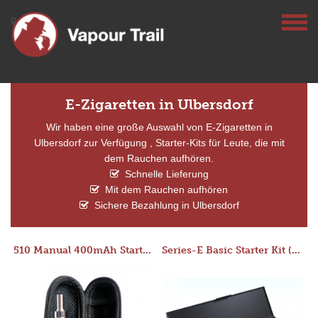
E-Zigaretten in Ulbersdorf
Wir haben eine große Auswahl von E-Zigaretten in
Ulbersdorf zur Verfügung , Starter-Kits für Leute, die mit
dem Rauchen aufhören.
Schnelle Lieferung
Mit dem Rauchen aufhören
Sichere Bezahlung in Ulbersdorf
510 Manual 400mAh Starter Kit
Series-E Basic Starter Kit (No Tank)