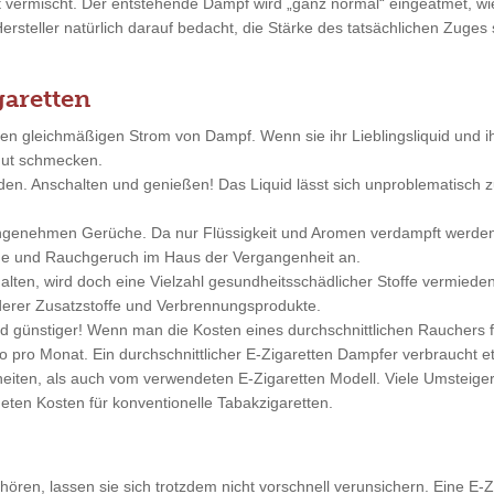
ft vermischt. Der entstehende Dampf wird „ganz normal“ eingeatmet, 
Hersteller natürlich darauf bedacht, die Stärke des tatsächlichen Zuge
garetten
nen gleichmäßigen Strom von Dampf. Wenn sie ihr Lieblingsliquid und 
 gut schmecken.
nden. Anschalten und genießen! Das Liquid lässt sich unproblematisc
angenehmen Gerüche. Da nur Flüssigkeit und Aromen verdampft werde
änge und Rauchgeruch im Haus der Vergangenheit an.
alten, wird doch eine Vielzahl gesundheitsschädlicher Stoffe vermieden
erer Zusatzstoffe und Verbrennungsprodukte.
nd günstiger! Wenn man die Kosten eines durchschnittlichen Rauchers 
pro Monat. Ein durchschnittlicher E-Zigaretten Dampfer verbraucht et
ten, als auch vom verwendeten E-Zigaretten Modell. Viele Umsteiger 
eten Kosten für konventionelle Tabakzigaretten.
ren, lassen sie sich trotzdem nicht vorschnell verunsichern. Eine E-Zi