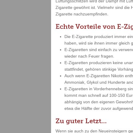
Lüftungsschlitzen wird der Dampf mit Lu
Zigarette gewöhnt ist. Vielmehr sind die 
Zigarette nachzuempfinden.
Echte Vorteile von E-Zi
Die E-Zigarette produziert immer ei
haben, wird sie ihnen immer gleich
E-Zigaretten sind einfach zu verwe
wieder nach Feuer fragen.
E-Zigaretten produzieren keine un
stattfindet, gehören stinkige Vorh
Auch wenn E-Zigaretten Nikotin enth
Ammoniak, Glykol und Hunderte and
E-Zigaretten in Vorderhenneberg si
kommt man schnell auf 100-150 Euro 
abhängig von den eigenen Gewohnhei
etwa die Hälfte der zuvor aufgewend
Zu guter Letzt…
Wenn sie auch zu den Neueinsteigern gehö