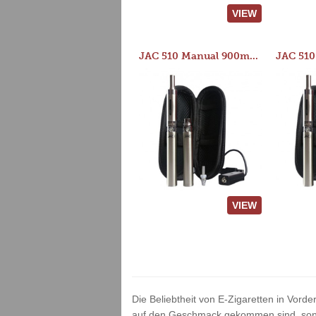
VIEW
JAC 510 Manual 900mAh Starter Kit
VIEW
Die Beliebtheit von E-Zigaretten in Vord
auf den Geschmack gekommen sind, sonder