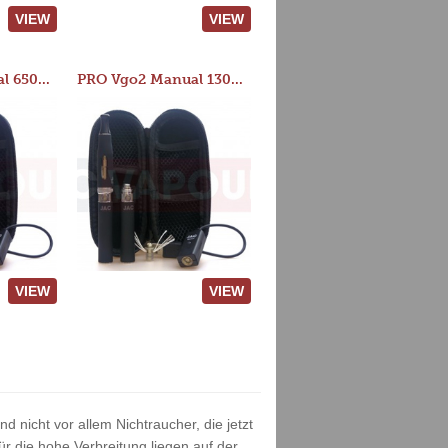
VIEW
VIEW
PRO Vgo2 Manual 650mAh Kit
PRO Vgo2 Manual 1300mAh Kit
VIEW
VIEW
 nicht vor allem Nichtraucher, die jetzt
 die hohe Verbreitung liegen auf der