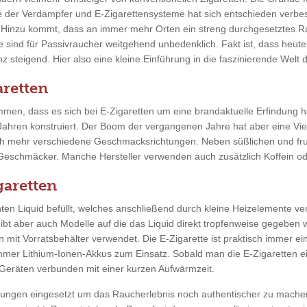
e der Verdampfer und E-Zigarettensysteme hat sich entschieden verbe
n. Hinzu kommt, dass an immer mehr Orten ein streng durchgesetztes R
 sind für Passivraucher weitgehend unbedenklich. Fakt ist, dass heu
 steigend. Hier also eine kleine Einführung in die faszinierende Welt d
retten
men, dass es sich bei E-Zigaretten um eine brandaktuelle Erfindung ha
 Jahren konstruiert. Der Boom der vergangenen Jahre hat aber eine Vie
ch mehr verschiedene Geschmacksrichtungen. Neben süßlichen und fr
 Geschmäcker. Manche Hersteller verwenden auch zusätzlich Koffein ode
garetten
en Liquid befüllt, welches anschließend durch kleine Heizelemente ver
gibt aber auch Modelle auf die das Liquid direkt tropfenweise gegeben
n mit Vorratsbehälter verwendet. Die E-Zigarette ist praktisch immer ei
mmer Lithium-Ionen-Akkus zum Einsatz. Sobald man die E-Zigaretten ein
eräten verbunden mit einer kurzen Aufwärmzeit.
tungen eingesetzt um das Raucherlebnis noch authentischer zu mache