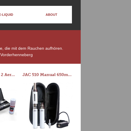
E-LIQUID
ABOUT
te, die mit dem Rauchen aufhören.
 Vorderhenneberg
Series-E Version 2 Aero Tank Starter Kit
JAC 510 Manual 650mAh Starter Kit