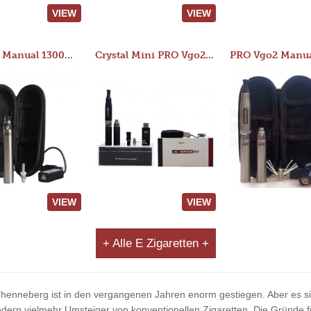
VIEW
VIEW
JAC 510 Manual 1300mAh Starter Kit
Crystal Mini PRO Vgo2 Manual 400mAh Kit
VIEW
VIEW
+ Alle E Zigaretten +
erhenneberg ist in den vergangenen Jahren enorm gestiegen. Aber es sind
n vielmehr Umsteiger von konventionellen Zigaretten. Die Gründe für