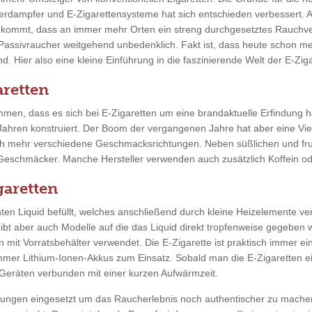
erdampfer und E-Zigarettensysteme hat sich entschieden verbessert. 
u kommt, dass an immer mehr Orten ein streng durchgesetztes Rauchve
 Passivraucher weitgehend unbedenklich. Fakt ist, dass heute schon m
. Hier also eine kleine Einführung in die faszinierende Welt der E-Ziga
retten
men, dass es sich bei E-Zigaretten um eine brandaktuelle Erfindung ha
 Jahren konstruiert. Der Boom der vergangenen Jahre hat aber eine Vie
ch mehr verschiedene Geschmacksrichtungen. Neben süßlichen und fr
 Geschmäcker. Manche Hersteller verwenden auch zusätzlich Koffein ode
garetten
en Liquid befüllt, welches anschließend durch kleine Heizelemente ver
gibt aber auch Modelle auf die das Liquid direkt tropfenweise gegeben
n mit Vorratsbehälter verwendet. Die E-Zigarette ist praktisch immer ei
mmer Lithium-Ionen-Akkus zum Einsatz. Sobald man die E-Zigaretten ein
eräten verbunden mit einer kurzen Aufwärmzeit.
tungen eingesetzt um das Raucherlebnis noch authentischer zu mache