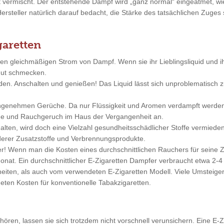
ft vermischt. Der entstehende Dampf wird „ganz normal“ eingeatmet, 
Hersteller natürlich darauf bedacht, die Stärke des tatsächlichen Zuge
garetten
nen gleichmäßigen Strom von Dampf. Wenn sie ihr Lieblingsliquid und 
 gut schmecken.
nden. Anschalten und genießen! Das Liquid lässt sich unproblematisc
angenehmen Gerüche. Da nur Flüssigkeit und Aromen verdampft werde
änge und Rauchgeruch im Haus der Vergangenheit an.
alten, wird doch eine Vielzahl gesundheitsschädlicher Stoffe vermieden
erer Zusatzstoffe und Verbrennungsprodukte.
ger! Wenn man die Kosten eines durchschnittlichen Rauchers für sein
nat. Ein durchschnittlicher E-Zigaretten Dampfer verbraucht etwa 2-4 
ten, als auch vom verwendeten E-Zigaretten Modell. Viele Umsteiger 
eten Kosten für konventionelle Tabakzigaretten.
ren, lassen sie sich trotzdem nicht vorschnell verunsichern. Eine E-Zi