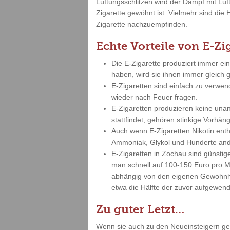
Lüftungsschlitzen wird der Dampf mit Lu
Zigarette gewöhnt ist. Vielmehr sind die 
Zigarette nachzuempfinden.
Echte Vorteile von E-Zi
Die E-Zigarette produziert immer ei
haben, wird sie ihnen immer gleich
E-Zigaretten sind einfach zu verwe
wieder nach Feuer fragen.
E-Zigaretten produzieren keine un
stattfindet, gehören stinkige Vorh
Auch wenn E-Zigaretten Nikotin enth
Ammoniak, Glykol und Hunderte and
E-Zigaretten in Zochau sind günsti
man schnell auf 100-150 Euro pro Mo
abhängig von den eigenen Gewohnhei
etwa die Hälfte der zuvor aufgewend
Zu guter Letzt…
Wenn sie auch zu den Neueinsteigern gehö