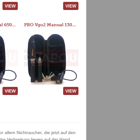
VIEW
VIEW
PRO Vgo2 Manual 650mAh Kit
PRO Vgo2 Manual 1300mAh Kit
VIEW
VIEW
r allem Nichtraucher, die jetzt auf den
he Verbreitung liegen auf der Hand.