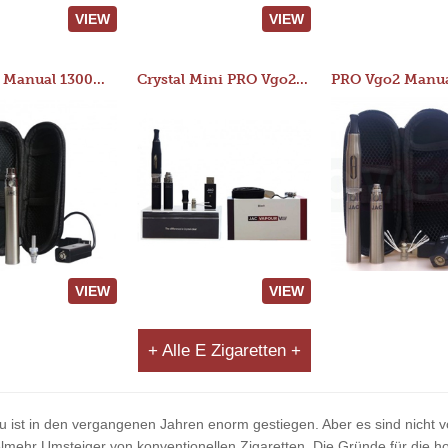
VIEW
VIEW
JAC 510 Manual 1300mAh Starter Kit
Crystal Mini PRO Vgo2 Manual 400mAh Kit
VIEW
VIEW
+ Alle E Zigaretten +
u ist in den vergangenen Jahren enorm gestiegen. Aber es sind nicht vo
ehr Umsteiger von konventionellen Zigaretten. Die Gründe für die ho