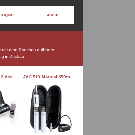
E-LIQUID
ABOUT
die mit dem Rauchen aufhören.
ng in Zochau
Series-E Version 2 Aero Tank Starter Kit
JAC 510 Manual 650mAh Starter Kit