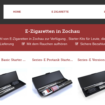
HOME
E ZIGARETTE
E-Zigaretten in Zochau
 von E-Zigaretten in Zochau zur Verfügung , Starter-Kits für Leute, 
Lieferung
Mit dem Rauchen aufhören
Sichere Bezahlu
Series-E Basic Starter Kit (No Tank)
Series-E Protank Starter Kit