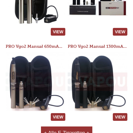
VIEW
VIEW
PRO Vgo2 Manual 650mAh Kit
PRO Vgo2 Manual 1300mAh Kit
VIEW
VIEW
+ Alle E Zigaretten +