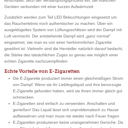
einschaltet, setzt der Verdampfungsprozess ein, bei manchen
Geräten verbunden mit einer kurzen Aufwärmzeit.
Zusätzlich werden zum Teil LED Beleuchtungen eingesetzt um
das Raucherlebnis noch authentischer zu machen. Über ein
ausgeklügeltes System von Lüftungsschlitzen wird der Dampf mit
Luft vermischt. Der entstehende Dampf wird „ganz normal“
eingeatmet, wie man es von einer herkömmlichen Zigarette
gewöhnt ist. Vielmehr sind die Hersteller natürlich darauf bedacht,
die Stärke des tatsächlichen Zuges so genau wie möglich einer
echten Zigarette nachzuempfinden.
Echte Vorteile von E-Zigaretten
Die E-Zigarette produziert immer einen gleichmäßigen Strom
von Dampf. Wenn sie ihr Lieblingsliquid und ihre bevorzugte
E-Zigarette gefunden haben, wird sie ihnen immer gleich gut
schmecken.
E-Zigaretten sind einfach zu verwenden. Anschalten und
genießen! Das Liquid lässt sich unproblematisch zu Hause
aufbewahren und man muss nie wieder nach Feuer fragen.
E-Zigaretten produzieren keine unangenehmen Gerüche. Da