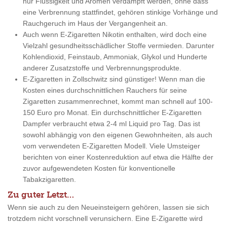
nur Flüssigkeit und Aromen verdampft werden, ohne dass
eine Verbrennung stattfindet, gehören stinkige Vorhänge und
Rauchgeruch im Haus der Vergangenheit an.
Auch wenn E-Zigaretten Nikotin enthalten, wird doch eine
Vielzahl gesundheitsschädlicher Stoffe vermieden. Darunter
Kohlendioxid, Feinstaub, Ammoniak, Glykol und Hunderte
anderer Zusatzstoffe und Verbrennungsprodukte.
E-Zigaretten in Zollschwitz sind günstiger! Wenn man die
Kosten eines durchschnittlichen Rauchers für seine
Zigaretten zusammenrechnet, kommt man schnell auf 100-
150 Euro pro Monat. Ein durchschnittlicher E-Zigaretten
Dampfer verbraucht etwa 2-4 ml Liquid pro Tag. Das ist
sowohl abhängig von den eigenen Gewohnheiten, als auch
vom verwendeten E-Zigaretten Modell. Viele Umsteiger
berichten von einer Kostenreduktion auf etwa die Hälfte der
zuvor aufgewendeten Kosten für konventionelle
Tabakzigaretten.
Zu guter Letzt…
Wenn sie auch zu den Neueinsteigern gehören, lassen sie sich
trotzdem nicht vorschnell verunsichern. Eine E-Zigarette wird