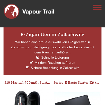
E-Zigaretten in Zollschwitz
Wir haben eine große Auswahl von E-Zigaretten in
Zollschwitz zur Verfügung , Starter-Kits für Leute, die mit
dem Rauchen aufhören.
Schnelle Lieferung
Mit dem Rauchen aufhören
Sichere Bezahlung in Zollschwitz
510 Manual 400mAh Starter Kit
Series-E Basic Starter Kit (No Tank)