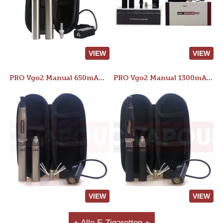
VIEW
VIEW
PRO Vgo2 Manual 650mAh Kit
PRO Vgo2 Manual 1300mAh Kit
VIEW
VIEW
+ Alle E Zigaretten +