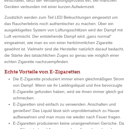
einschaltet, setzt der Verdampfungsprozess ein, bei manchen
Geräten verbunden mit einer kurzen Aufwärmzeit.
Zusätzlich werden zum Teil LED Beleuchtungen eingesetzt um
das Raucherlebnis noch authentischer zu machen. Über ein
ausgeklügeltes System von Lüftungsschlitzen wird der Dampf mit
Luft vermischt. Der entstehende Dampf wird „ganz normal“
eingeatmet, wie man es von einer herkömmlichen Zigarette
gewöhnt ist. Vielmehr sind die Hersteller natürlich darauf bedacht,
die Stärke des tatsächlichen Zuges so genau wie möglich einer
echten Zigarette nachzuempfinden.
Echte Vorteile von E-Zigaretten
Die E-Zigarette produziert immer einen gleichmäßigen Strom
von Dampf. Wenn sie ihr Lieblingsliquid und ihre bevorzugte
E-Zigarette gefunden haben, wird sie ihnen immer gleich gut
schmecken.
E-Zigaretten sind einfach zu verwenden. Anschalten und
genießen! Das Liquid lässt sich unproblematisch zu Hause
aufbewahren und man muss nie wieder nach Feuer fragen.
E-Zigaretten produzieren keine unangenehmen Gerüche. Da