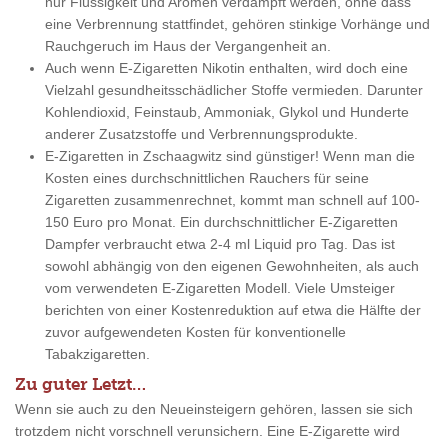
nur Flüssigkeit und Aromen verdampft werden, ohne dass
eine Verbrennung stattfindet, gehören stinkige Vorhänge und
Rauchgeruch im Haus der Vergangenheit an.
Auch wenn E-Zigaretten Nikotin enthalten, wird doch eine
Vielzahl gesundheitsschädlicher Stoffe vermieden. Darunter
Kohlendioxid, Feinstaub, Ammoniak, Glykol und Hunderte
anderer Zusatzstoffe und Verbrennungsprodukte.
E-Zigaretten in Zschaagwitz sind günstiger! Wenn man die
Kosten eines durchschnittlichen Rauchers für seine
Zigaretten zusammenrechnet, kommt man schnell auf 100-
150 Euro pro Monat. Ein durchschnittlicher E-Zigaretten
Dampfer verbraucht etwa 2-4 ml Liquid pro Tag. Das ist
sowohl abhängig von den eigenen Gewohnheiten, als auch
vom verwendeten E-Zigaretten Modell. Viele Umsteiger
berichten von einer Kostenreduktion auf etwa die Hälfte der
zuvor aufgewendeten Kosten für konventionelle
Tabakzigaretten.
Zu guter Letzt…
Wenn sie auch zu den Neueinsteigern gehören, lassen sie sich
trotzdem nicht vorschnell verunsichern. Eine E-Zigarette wird