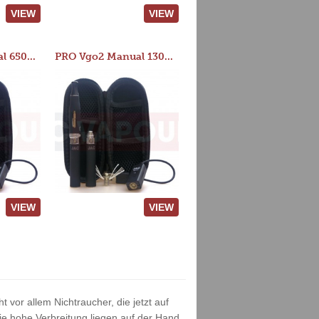
VIEW
VIEW
PRO Vgo2 Manual 650mAh Kit
PRO Vgo2 Manual 1300mAh Kit
VIEW
VIEW
 vor allem Nichtraucher, die jetzt auf
e hohe Verbreitung liegen auf der Hand.