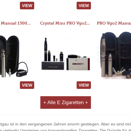
VIEW
VIEW
JAC 510 Manual 1300mAh Starter Kit
Crystal Mini PRO Vgo2 Manual 400mAh Kit
VIEW
VIEW
+ Alle E Zigaretten +
ttgau ist in den vergangenen Jahren enorm gestiegen. Aber es sind nicht
ielmehr Umsteiger von konventionellen Zigaretten. Die Gründe für di