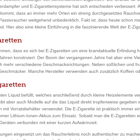
erdampfer und E-Zigarettensysteme hat sich entschieden verbessert. 
u kommt, dass an immer mehr Orten ein streng durchgesetztes Rauchve
 Passivraucher weitgehend unbedenklich. Fakt ist, dass heute schon m
. Hier also eine kleine Einführung in die faszinierende Welt der E-Ziga
retten
men, dass es sich bei E-Zigaretten um eine brandaktuelle Erfindung ha
 Jahren konstruiert. Der Boom der vergangenen Jahre hat aber eine Vie
ch mehr verschiedene Geschmacksrichtungen. Neben süßlichen und fr
 Geschmäcker. Manche Hersteller verwenden auch zusätzlich Koffein ode
garetten
en Liquid befüllt, welches anschließend durch kleine Heizelemente ver
gibt aber auch Modelle auf die das Liquid direkt tropfenweise gegeben
n mit Vorratsbehälter verwendet. Die E-Zigarette ist praktisch immer ei
mmer Lithium-Ionen-Akkus zum Einsatz. Sobald man die E-Zigaretten ein
eräten verbunden mit einer kurzen Aufwärmzeit.
tungen eingesetzt um das Raucherlebnis noch authentischer zu mache