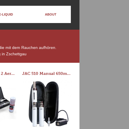
E-LIQUID
ABOUT
, die mit dem Rauchen aufhören.
 in Zschettgau
Series-E Version 2 Aero Tank Starter Kit
JAC 510 Manual 650mAh Starter Kit