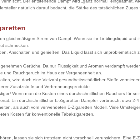
ft vermischt. Der entstehende Dampf wird „ganz normal“ eingeatmet, 
Hersteller natürlich darauf bedacht, die Stärke des tatsächlichen Zuge
garetten
nen gleichmäßigen Strom von Dampf. Wenn sie ihr Lieblingsliquid und 
 gut schmecken.
nden. Anschalten und genießen! Das Liquid lässt sich unproblematisc
angenehmen Gerüche. Da nur Flüssigkeit und Aromen verdampft werde
änge und Rauchgeruch im Haus der Vergangenheit an.
alten, wird doch eine Vielzahl gesundheitsschädlicher Stoffe vermieden
erer Zusatzstoffe und Verbrennungsprodukte.
nstiger! Wenn man die Kosten eines durchschnittlichen Rauchers für 
nat. Ein durchschnittlicher E-Zigaretten Dampfer verbraucht etwa 2-4 
ten, als auch vom verwendeten E-Zigaretten Modell. Viele Umsteiger 
eten Kosten für konventionelle Tabakzigaretten.
ren, lassen sie sich trotzdem nicht vorschnell verunsichern. Eine E-Zi