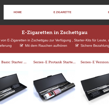
HOME
E ZIGARETTE
E-Zigaretten in Zschettgau
on E-Zigaretten in Zschettgau zur Verfügung , Starter-Kits für Leute
ieferung
Mit dem Rauchen aufhören
Sichere Bezahlung
Series-E Basic Starter Kit (No Tank)
Series-E Protank Starter Kit