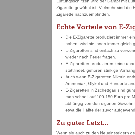
Lüftungsschlitzen wird der Dampf mit Lu
Zigarette gewöhnt ist. Vielmehr sind die 
Zigarette nachzuempfinden.
Echte Vorteile von E-Zi
Die E-Zigarette produziert immer ei
haben, wird sie ihnen immer gleich
E-Zigaretten sind einfach zu verwe
wieder nach Feuer fragen.
E-Zigaretten produzieren keine un
stattfindet, gehören stinkige Vorh
Auch wenn E-Zigaretten Nikotin enth
Ammoniak, Glykol und Hunderte and
E-Zigaretten in Zschettgau sind gü
man schnell auf 100-150 Euro pro Mo
abhängig von den eigenen Gewohnhei
etwa die Hälfte der zuvor aufgewend
Zu guter Letzt…
Wenn sie auch zu den Neueinsteigern gehö