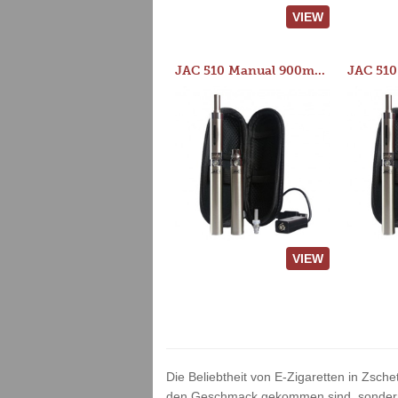
VIEW
JAC 510 Manual 900mAh Starter Kit
VIEW
Die Beliebtheit von E-Zigaretten in Zsche
den Geschmack gekommen sind, sondern v