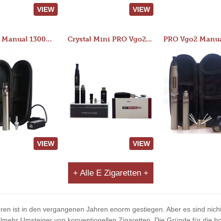
VIEW
VIEW
JAC 510 Manual 1300mAh Starter Kit
Crystal Mini PRO Vgo2 Manual 400mAh Kit
VIEW
VIEW
+ Alle E Zigaretten +
eren ist in den vergangenen Jahren enorm gestiegen. Aber es sind nicht 
ehr Umsteiger von konventionellen Zigaretten. Die Gründe für die ho