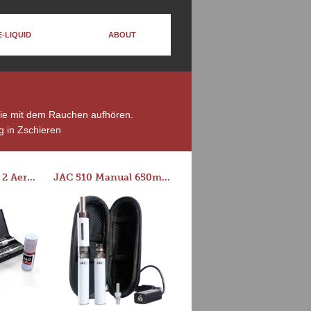
E-LIQUID
ABOUT
 die mit dem Rauchen aufhören.
 in Zschieren
Series-E Version 2 Aero Tank Starter Kit
JAC 510 Manual 650mAh Starter Kit