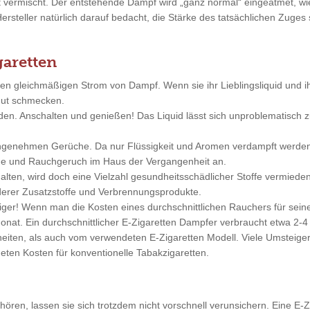
ft vermischt. Der entstehende Dampf wird „ganz normal“ eingeatmet, 
Hersteller natürlich darauf bedacht, die Stärke des tatsächlichen Zuge
garetten
nen gleichmäßigen Strom von Dampf. Wenn sie ihr Lieblingsliquid und 
 gut schmecken.
nden. Anschalten und genießen! Das Liquid lässt sich unproblematisc
angenehmen Gerüche. Da nur Flüssigkeit und Aromen verdampft werde
änge und Rauchgeruch im Haus der Vergangenheit an.
alten, wird doch eine Vielzahl gesundheitsschädlicher Stoffe vermieden
erer Zusatzstoffe und Verbrennungsprodukte.
stiger! Wenn man die Kosten eines durchschnittlichen Rauchers für se
nat. Ein durchschnittlicher E-Zigaretten Dampfer verbraucht etwa 2-4 
ten, als auch vom verwendeten E-Zigaretten Modell. Viele Umsteiger 
eten Kosten für konventionelle Tabakzigaretten.
ren, lassen sie sich trotzdem nicht vorschnell verunsichern. Eine E-Zi