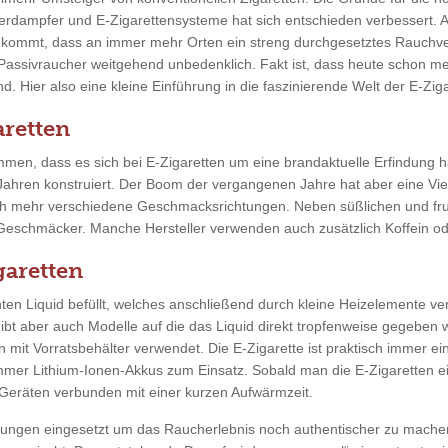
erdampfer und E-Zigarettensysteme hat sich entschieden verbessert. 
u kommt, dass an immer mehr Orten ein streng durchgesetztes Rauchve
 Passivraucher weitgehend unbedenklich. Fakt ist, dass heute schon m
. Hier also eine kleine Einführung in die faszinierende Welt der E-Ziga
retten
men, dass es sich bei E-Zigaretten um eine brandaktuelle Erfindung ha
 Jahren konstruiert. Der Boom der vergangenen Jahre hat aber eine Vie
ch mehr verschiedene Geschmacksrichtungen. Neben süßlichen und fr
 Geschmäcker. Manche Hersteller verwenden auch zusätzlich Koffein ode
garetten
en Liquid befüllt, welches anschließend durch kleine Heizelemente ver
gibt aber auch Modelle auf die das Liquid direkt tropfenweise gegeben
n mit Vorratsbehälter verwendet. Die E-Zigarette ist praktisch immer ei
mmer Lithium-Ionen-Akkus zum Einsatz. Sobald man die E-Zigaretten ein
eräten verbunden mit einer kurzen Aufwärmzeit.
tungen eingesetzt um das Raucherlebnis noch authentischer zu mache