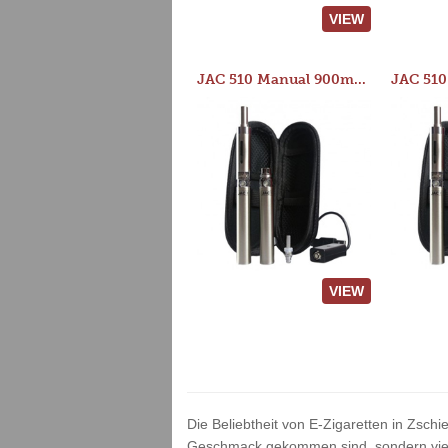
VIEW
JAC 510 Manual 900mAh Starter Kit
VIEW
Die Beliebtheit von E-Zigaretten in Zschi
Geschmack gekommen sind, sondern vielm