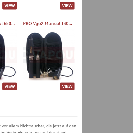
VIEW
VIEW
PRO Vgo2 Manual 650mAh Kit
PRO Vgo2 Manual 1300mAh Kit
VIEW
VIEW
vor allem Nichtraucher, die jetzt auf den
he Verbreitung liegen auf der Hand.