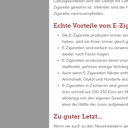
Lüftungsschlitzen wird der Dampf mit Lu
Zigarette gewöhnt ist. Vielmehr sind die 
Zigarette nachzuempfinden.
Echte Vorteile von E-Zi
Die E-Zigarette produziert immer ei
haben, wird sie ihnen immer gleich
E-Zigaretten sind einfach zu verwe
wieder nach Feuer fragen.
E-Zigaretten produzieren keine un
stattfindet, gehören stinkige Vorh
Auch wenn E-Zigaretten Nikotin enth
Ammoniak, Glykol und Hunderte and
E-Zigaretten in Zschieren sind gün
man schnell auf 100-150 Euro pro Mo
abhängig von den eigenen Gewohnhei
etwa die Hälfte der zuvor aufgewend
Zu guter Letzt…
Wenn sie auch zu den Neueinsteigern gehö