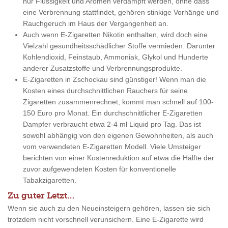
nur Flüssigkeit und Aromen verdampft werden, ohne dass
eine Verbrennung stattfindet, gehören stinkige Vorhänge und
Rauchgeruch im Haus der Vergangenheit an.
Auch wenn E-Zigaretten Nikotin enthalten, wird doch eine
Vielzahl gesundheitsschädlicher Stoffe vermieden. Darunter
Kohlendioxid, Feinstaub, Ammoniak, Glykol und Hunderte
anderer Zusatzstoffe und Verbrennungsprodukte.
E-Zigaretten in Zschockau sind günstiger! Wenn man die
Kosten eines durchschnittlichen Rauchers für seine
Zigaretten zusammenrechnet, kommt man schnell auf 100-
150 Euro pro Monat. Ein durchschnittlicher E-Zigaretten
Dampfer verbraucht etwa 2-4 ml Liquid pro Tag. Das ist
sowohl abhängig von den eigenen Gewohnheiten, als auch
vom verwendeten E-Zigaretten Modell. Viele Umsteiger
berichten von einer Kostenreduktion auf etwa die Hälfte der
zuvor aufgewendeten Kosten für konventionelle
Tabakzigaretten.
Zu guter Letzt…
Wenn sie auch zu den Neueinsteigern gehören, lassen sie sich
trotzdem nicht vorschnell verunsichern. Eine E-Zigarette wird