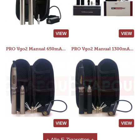
VIEW
VIEW
PRO Vgo2 Manual 650mAh Kit
PRO Vgo2 Manual 1300mAh Kit
VIEW
VIEW
+ Alle E Zigaretten +