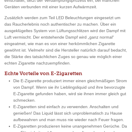
einschaltet, setzt der Verdampfungsprozess ein, bei manchen
Geräten verbunden mit einer kurzen Aufwärmzeit.
Zusätzlich werden zum Teil LED Beleuchtungen eingesetzt um
das Raucherlebnis noch authentischer zu machen. Über ein
ausgeklügeltes System von Lüftungsschlitzen wird der Dampf mit
Luft vermischt. Der entstehende Dampf wird „ganz normal“
eingeatmet, wie man es von einer herkömmlichen Zigarette
gewöhnt ist. Vielmehr sind die Hersteller natürlich darauf bedacht,
die Stärke des tatsächlichen Zuges so genau wie möglich einer
echten Zigarette nachzuempfinden.
Echte Vorteile von E-Zigaretten
Die E-Zigarette produziert immer einen gleichmäßigen Strom
von Dampf. Wenn sie ihr Lieblingsliquid und ihre bevorzugte
E-Zigarette gefunden haben, wird sie ihnen immer gleich gut
schmecken.
E-Zigaretten sind einfach zu verwenden. Anschalten und
genießen! Das Liquid lässt sich unproblematisch zu Hause
aufbewahren und man muss nie wieder nach Feuer fragen.
E-Zigaretten produzieren keine unangenehmen Gerüche. Da