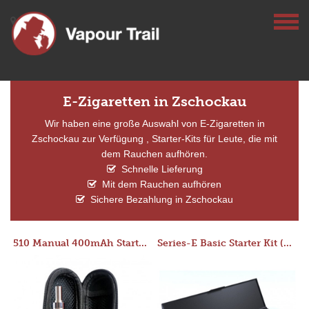
E-Zigaretten in Zschockau
Wir haben eine große Auswahl von E-Zigaretten in
Zschockau zur Verfügung , Starter-Kits für Leute, die mit
dem Rauchen aufhören.
Schnelle Lieferung
Mit dem Rauchen aufhören
Sichere Bezahlung in Zschockau
510 Manual 400mAh Starter Kit
Series-E Basic Starter Kit (No Tank)