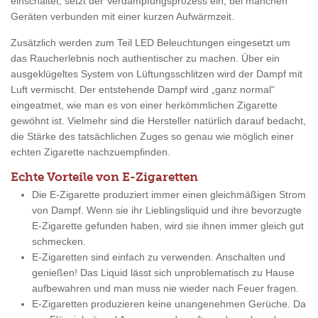
einschaltet, setzt der Verdampfungsprozess ein, bei manchen
Geräten verbunden mit einer kurzen Aufwärmzeit.
Zusätzlich werden zum Teil LED Beleuchtungen eingesetzt um
das Raucherlebnis noch authentischer zu machen. Über ein
ausgeklügeltes System von Lüftungsschlitzen wird der Dampf mit
Luft vermischt. Der entstehende Dampf wird „ganz normal“
eingeatmet, wie man es von einer herkömmlichen Zigarette
gewöhnt ist. Vielmehr sind die Hersteller natürlich darauf bedacht,
die Stärke des tatsächlichen Zuges so genau wie möglich einer
echten Zigarette nachzuempfinden.
Echte Vorteile von E-Zigaretten
Die E-Zigarette produziert immer einen gleichmäßigen Strom
von Dampf. Wenn sie ihr Lieblingsliquid und ihre bevorzugte
E-Zigarette gefunden haben, wird sie ihnen immer gleich gut
schmecken.
E-Zigaretten sind einfach zu verwenden. Anschalten und
genießen! Das Liquid lässt sich unproblematisch zu Hause
aufbewahren und man muss nie wieder nach Feuer fragen.
E-Zigaretten produzieren keine unangenehmen Gerüche. Da