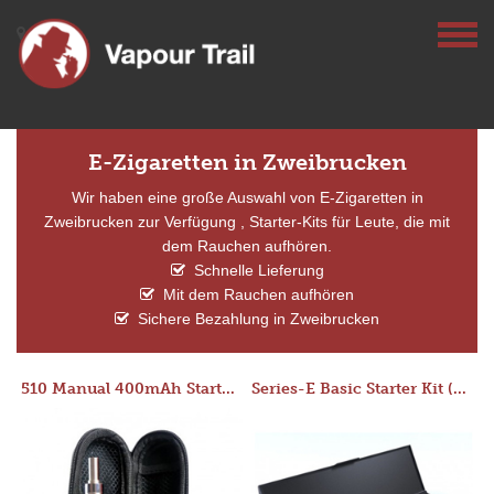
E-Zigaretten in Zweibrucken
Wir haben eine große Auswahl von E-Zigaretten in
Zweibrucken zur Verfügung , Starter-Kits für Leute, die mit
dem Rauchen aufhören.
Schnelle Lieferung
Mit dem Rauchen aufhören
Sichere Bezahlung in Zweibrucken
510 Manual 400mAh Starter Kit
Series-E Basic Starter Kit (No Tank)