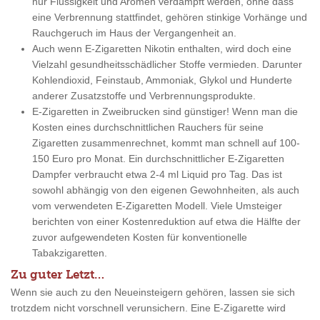
nur Flüssigkeit und Aromen verdampft werden, ohne dass
eine Verbrennung stattfindet, gehören stinkige Vorhänge und
Rauchgeruch im Haus der Vergangenheit an.
Auch wenn E-Zigaretten Nikotin enthalten, wird doch eine
Vielzahl gesundheitsschädlicher Stoffe vermieden. Darunter
Kohlendioxid, Feinstaub, Ammoniak, Glykol und Hunderte
anderer Zusatzstoffe und Verbrennungsprodukte.
E-Zigaretten in Zweibrucken sind günstiger! Wenn man die
Kosten eines durchschnittlichen Rauchers für seine
Zigaretten zusammenrechnet, kommt man schnell auf 100-
150 Euro pro Monat. Ein durchschnittlicher E-Zigaretten
Dampfer verbraucht etwa 2-4 ml Liquid pro Tag. Das ist
sowohl abhängig von den eigenen Gewohnheiten, als auch
vom verwendeten E-Zigaretten Modell. Viele Umsteiger
berichten von einer Kostenreduktion auf etwa die Hälfte der
zuvor aufgewendeten Kosten für konventionelle
Tabakzigaretten.
Zu guter Letzt…
Wenn sie auch zu den Neueinsteigern gehören, lassen sie sich
trotzdem nicht vorschnell verunsichern. Eine E-Zigarette wird