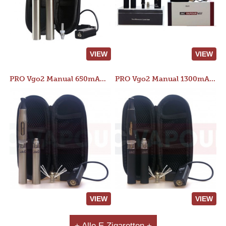
VIEW
VIEW
PRO Vgo2 Manual 650mAh Kit
PRO Vgo2 Manual 1300mAh Kit
VIEW
VIEW
+ Alle E Zigaretten +