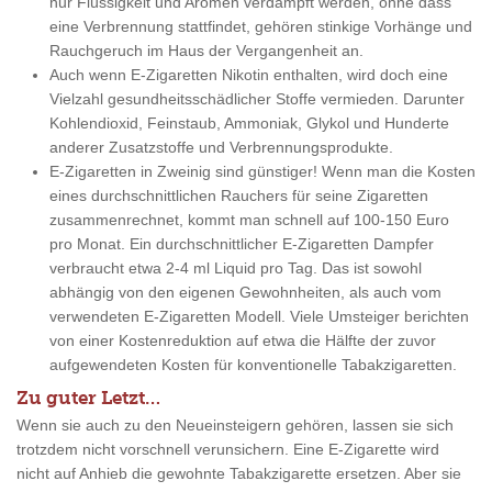
nur Flüssigkeit und Aromen verdampft werden, ohne dass
eine Verbrennung stattfindet, gehören stinkige Vorhänge und
Rauchgeruch im Haus der Vergangenheit an.
Auch wenn E-Zigaretten Nikotin enthalten, wird doch eine
Vielzahl gesundheitsschädlicher Stoffe vermieden. Darunter
Kohlendioxid, Feinstaub, Ammoniak, Glykol und Hunderte
anderer Zusatzstoffe und Verbrennungsprodukte.
E-Zigaretten in Zweinig sind günstiger! Wenn man die Kosten
eines durchschnittlichen Rauchers für seine Zigaretten
zusammenrechnet, kommt man schnell auf 100-150 Euro
pro Monat. Ein durchschnittlicher E-Zigaretten Dampfer
verbraucht etwa 2-4 ml Liquid pro Tag. Das ist sowohl
abhängig von den eigenen Gewohnheiten, als auch vom
verwendeten E-Zigaretten Modell. Viele Umsteiger berichten
von einer Kostenreduktion auf etwa die Hälfte der zuvor
aufgewendeten Kosten für konventionelle Tabakzigaretten.
Zu guter Letzt…
Wenn sie auch zu den Neueinsteigern gehören, lassen sie sich
trotzdem nicht vorschnell verunsichern. Eine E-Zigarette wird
nicht auf Anhieb die gewohnte Tabakzigarette ersetzen. Aber sie