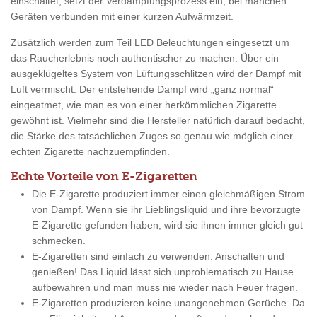
einschaltet, setzt der Verdampfungsprozess ein, bei manchen
Geräten verbunden mit einer kurzen Aufwärmzeit.
Zusätzlich werden zum Teil LED Beleuchtungen eingesetzt um
das Raucherlebnis noch authentischer zu machen. Über ein
ausgeklügeltes System von Lüftungsschlitzen wird der Dampf mit
Luft vermischt. Der entstehende Dampf wird „ganz normal“
eingeatmet, wie man es von einer herkömmlichen Zigarette
gewöhnt ist. Vielmehr sind die Hersteller natürlich darauf bedacht,
die Stärke des tatsächlichen Zuges so genau wie möglich einer
echten Zigarette nachzuempfinden.
Echte Vorteile von E-Zigaretten
Die E-Zigarette produziert immer einen gleichmäßigen Strom
von Dampf. Wenn sie ihr Lieblingsliquid und ihre bevorzugte
E-Zigarette gefunden haben, wird sie ihnen immer gleich gut
schmecken.
E-Zigaretten sind einfach zu verwenden. Anschalten und
genießen! Das Liquid lässt sich unproblematisch zu Hause
aufbewahren und man muss nie wieder nach Feuer fragen.
E-Zigaretten produzieren keine unangenehmen Gerüche. Da