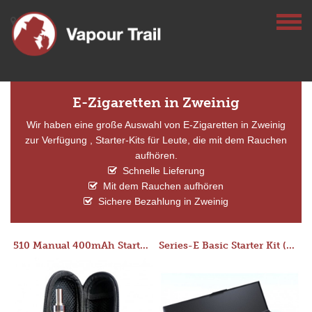
E-Zigaretten in Zweinig
Wir haben eine große Auswahl von E-Zigaretten in Zweinig
zur Verfügung , Starter-Kits für Leute, die mit dem Rauchen
aufhören.
Schnelle Lieferung
Mit dem Rauchen aufhören
Sichere Bezahlung in Zweinig
510 Manual 400mAh Starter Kit
Series-E Basic Starter Kit (No Tank)