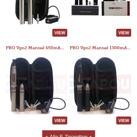
VIEW
VIEW
PRO Vgo2 Manual 650mAh Kit
PRO Vgo2 Manual 1300mAh Kit
VIEW
VIEW
+ Alle E Zigaretten +