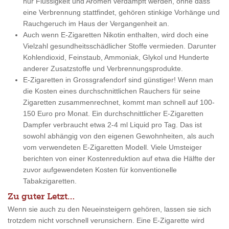
nur Flüssigkeit und Aromen verdampft werden, ohne dass
eine Verbrennung stattfindet, gehören stinkige Vorhänge und
Rauchgeruch im Haus der Vergangenheit an.
Auch wenn E-Zigaretten Nikotin enthalten, wird doch eine
Vielzahl gesundheitsschädlicher Stoffe vermieden. Darunter
Kohlendioxid, Feinstaub, Ammoniak, Glykol und Hunderte
anderer Zusatzstoffe und Verbrennungsprodukte.
E-Zigaretten in Grossgrafendorf sind günstiger! Wenn man
die Kosten eines durchschnittlichen Rauchers für seine
Zigaretten zusammenrechnet, kommt man schnell auf 100-
150 Euro pro Monat. Ein durchschnittlicher E-Zigaretten
Dampfer verbraucht etwa 2-4 ml Liquid pro Tag. Das ist
sowohl abhängig von den eigenen Gewohnheiten, als auch
vom verwendeten E-Zigaretten Modell. Viele Umsteiger
berichten von einer Kostenreduktion auf etwa die Hälfte der
zuvor aufgewendeten Kosten für konventionelle
Tabakzigaretten.
Zu guter Letzt…
Wenn sie auch zu den Neueinsteigern gehören, lassen sie sich
trotzdem nicht vorschnell verunsichern. Eine E-Zigarette wird