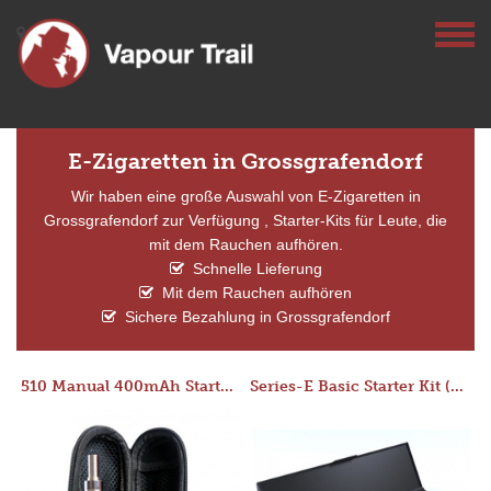
E-Zigaretten in Grossgrafendorf
Wir haben eine große Auswahl von E-Zigaretten in
Grossgrafendorf zur Verfügung , Starter-Kits für Leute, die
mit dem Rauchen aufhören.
Schnelle Lieferung
Mit dem Rauchen aufhören
Sichere Bezahlung in Grossgrafendorf
510 Manual 400mAh Starter Kit
Series-E Basic Starter Kit (No Tank)