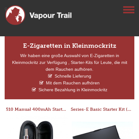
E-Zigaretten in Kleinmockritz
Wir haben eine große Auswahl von E-Zigaretten in
Kleinmockritz zur Verfügung , Starter-Kits für Leute, die mit
dem Rauchen aufhören.
Schnelle Lieferung
Mit dem Rauchen aufhören
Sichere Bezahlung in Kleinmockritz
510 Manual 400mAh Starter Kit
Series-E Basic Starter Kit (No Tank)