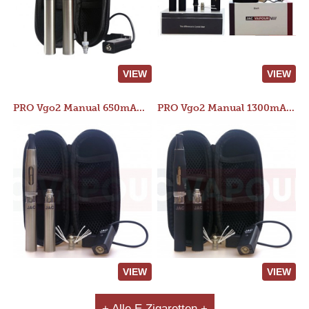
VIEW
VIEW
PRO Vgo2 Manual 650mAh Kit
PRO Vgo2 Manual 1300mAh Kit
VIEW
VIEW
+ Alle E Zigaretten +