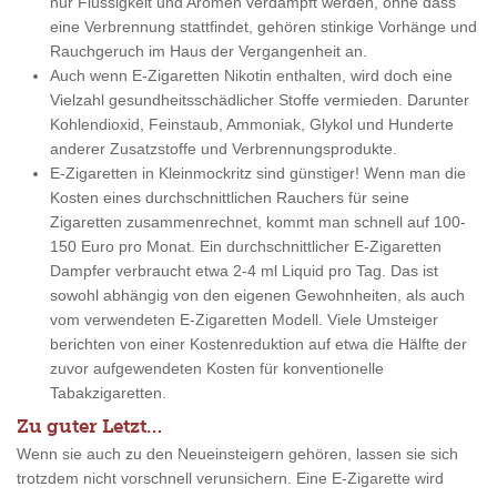
nur Flüssigkeit und Aromen verdampft werden, ohne dass
eine Verbrennung stattfindet, gehören stinkige Vorhänge und
Rauchgeruch im Haus der Vergangenheit an.
Auch wenn E-Zigaretten Nikotin enthalten, wird doch eine
Vielzahl gesundheitsschädlicher Stoffe vermieden. Darunter
Kohlendioxid, Feinstaub, Ammoniak, Glykol und Hunderte
anderer Zusatzstoffe und Verbrennungsprodukte.
E-Zigaretten in Kleinmockritz sind günstiger! Wenn man die
Kosten eines durchschnittlichen Rauchers für seine
Zigaretten zusammenrechnet, kommt man schnell auf 100-
150 Euro pro Monat. Ein durchschnittlicher E-Zigaretten
Dampfer verbraucht etwa 2-4 ml Liquid pro Tag. Das ist
sowohl abhängig von den eigenen Gewohnheiten, als auch
vom verwendeten E-Zigaretten Modell. Viele Umsteiger
berichten von einer Kostenreduktion auf etwa die Hälfte der
zuvor aufgewendeten Kosten für konventionelle
Tabakzigaretten.
Zu guter Letzt…
Wenn sie auch zu den Neueinsteigern gehören, lassen sie sich
trotzdem nicht vorschnell verunsichern. Eine E-Zigarette wird