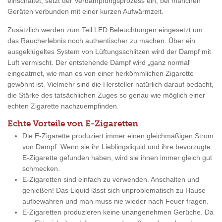
einschaltet, setzt der Verdampfungsprozess ein, bei manchen
Geräten verbunden mit einer kurzen Aufwärmzeit.
Zusätzlich werden zum Teil LED Beleuchtungen eingesetzt um
das Raucherlebnis noch authentischer zu machen. Über ein
ausgeklügeltes System von Lüftungsschlitzen wird der Dampf mit
Luft vermischt. Der entstehende Dampf wird „ganz normal“
eingeatmet, wie man es von einer herkömmlichen Zigarette
gewöhnt ist. Vielmehr sind die Hersteller natürlich darauf bedacht,
die Stärke des tatsächlichen Zuges so genau wie möglich einer
echten Zigarette nachzuempfinden.
Echte Vorteile von E-Zigaretten
Die E-Zigarette produziert immer einen gleichmäßigen Strom
von Dampf. Wenn sie ihr Lieblingsliquid und ihre bevorzugte
E-Zigarette gefunden haben, wird sie ihnen immer gleich gut
schmecken.
E-Zigaretten sind einfach zu verwenden. Anschalten und
genießen! Das Liquid lässt sich unproblematisch zu Hause
aufbewahren und man muss nie wieder nach Feuer fragen.
E-Zigaretten produzieren keine unangenehmen Gerüche. Da