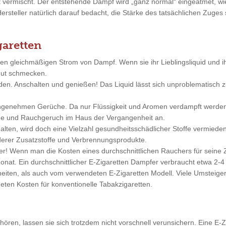
ft vermischt. Der entstehende Dampf wird „ganz normal“ eingeatmet, 
Hersteller natürlich darauf bedacht, die Stärke des tatsächlichen Zuge
garetten
nen gleichmäßigen Strom von Dampf. Wenn sie ihr Lieblingsliquid und 
 gut schmecken.
nden. Anschalten und genießen! Das Liquid lässt sich unproblematisc
angenehmen Gerüche. Da nur Flüssigkeit und Aromen verdampft werde
änge und Rauchgeruch im Haus der Vergangenheit an.
alten, wird doch eine Vielzahl gesundheitsschädlicher Stoffe vermieden
erer Zusatzstoffe und Verbrennungsprodukte.
iger! Wenn man die Kosten eines durchschnittlichen Rauchers für sei
nat. Ein durchschnittlicher E-Zigaretten Dampfer verbraucht etwa 2-4 
ten, als auch vom verwendeten E-Zigaretten Modell. Viele Umsteiger 
eten Kosten für konventionelle Tabakzigaretten.
ren, lassen sie sich trotzdem nicht vorschnell verunsichern. Eine E-Zi