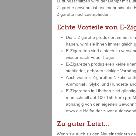
Lüftungsschlitzen wird der Dampf mit Lu
Zigarette gewöhnt ist. Vielmehr sind die 
Zigarette nachzuempfinden.
Echte Vorteile von E-Zi
Die E-Zigarette produziert immer ei
haben, wird sie ihnen immer gleich
E-Zigaretten sind einfach zu verwe
wieder nach Feuer fragen.
E-Zigaretten produzieren keine un
stattfindet, gehören stinkige Vorh
Auch wenn E-Zigaretten Nikotin enth
Ammoniak, Glykol und Hunderte and
E-Zigaretten in Libehna sind günst
man schnell auf 100-150 Euro pro Mo
abhängig von den eigenen Gewohnhei
etwa die Hälfte der zuvor aufgewend
Zu guter Letzt…
Wenn sie auch zu den Neueinsteigern gehö