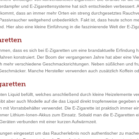
erdampfer und E-Zigarettensysteme hat sich entschieden verbessert. 
u kommt, dass an immer mehr Orten ein streng durchgesetztes Rauchve
 Passivraucher weitgehend unbedenklich. Fakt ist, dass heute schon m
. Hier also eine kleine Einführung in die faszinierende Welt der E-Ziga
retten
men, dass es sich bei E-Zigaretten um eine brandaktuelle Erfindung ha
 Jahren konstruiert. Der Boom der vergangenen Jahre hat aber eine Vie
ch mehr verschiedene Geschmacksrichtungen. Neben süßlichen und fr
 Geschmäcker. Manche Hersteller verwenden auch zusätzlich Koffein ode
garetten
en Liquid befüllt, welches anschließend durch kleine Heizelemente ver
gibt aber auch Modelle auf die das Liquid direkt tropfenweise gegeben
n mit Vorratsbehälter verwendet. Die E-Zigarette ist praktisch immer ei
mmer Lithium-Ionen-Akkus zum Einsatz. Sobald man die E-Zigaretten ein
eräten verbunden mit einer kurzen Aufwärmzeit.
tungen eingesetzt um das Raucherlebnis noch authentischer zu mache