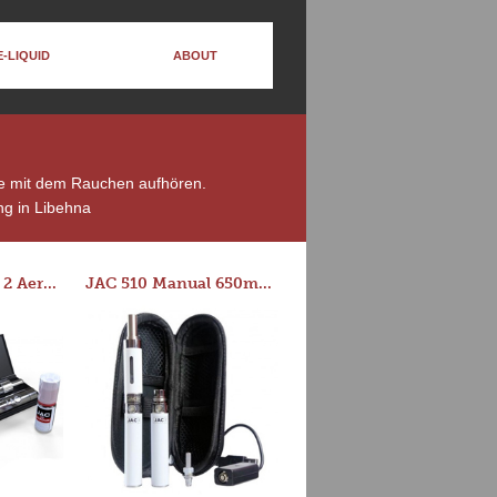
E-LIQUID
ABOUT
die mit dem Rauchen aufhören.
g in Libehna
Series-E Version 2 Aero Tank Starter Kit
JAC 510 Manual 650mAh Starter Kit