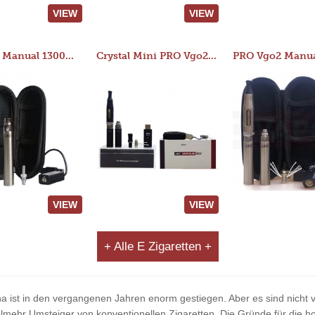
VIEW
VIEW
JAC 510 Manual 1300mAh Starter Kit
Crystal Mini PRO Vgo2 Manual 400mAh Kit
VIEW
VIEW
+ Alle E Zigaretten +
na ist in den vergangenen Jahren enorm gestiegen. Aber es sind nicht vo
ehr Umsteiger von konventionellen Zigaretten. Die Gründe für die ho