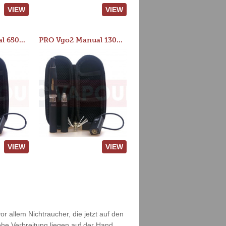
VIEW
VIEW
PRO Vgo2 Manual 650mAh Kit
PRO Vgo2 Manual 1300mAh Kit
VIEW
VIEW
r allem Nichtraucher, die jetzt auf den
he Verbreitung liegen auf der Hand.