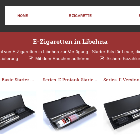
HOME
E ZIGARETTE
E-Zigaretten in Libehna
 von E-Zigaretten in Libehna zur Verfügung , Starter-Kits für Leute, 
Lieferung
Mit dem Rauchen aufhören
Sichere Bezahlun
Series-E Basic Starter Kit (No Tank)
Series-E Protank Starter Kit