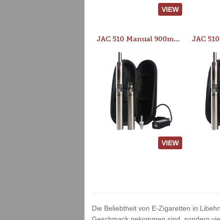
VIEW
JAC 510 Manual 900mAh Starter Kit
VIEW
Die Beliebtheit von E-Zigaretten in Libeh
Geschmack gekommen sind, sondern vielm