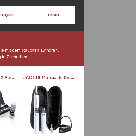
E-LIQUID
ABOUT
 die mit dem Rauchen aufhören.
 in Zscherben
Series-E Version 2 Aero Tank Starter Kit
JAC 510 Manual 650mAh Starter Kit