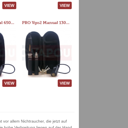
VIEW
VIEW
PRO Vgo2 Manual 650mAh Kit
PRO Vgo2 Manual 1300mAh Kit
VIEW
VIEW
vor allem Nichtraucher, die jetzt auf
e hohe Verbreitung liegen auf der Hand.