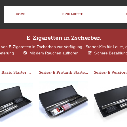
HOME
E ZIGARETTE
E-Zigaretten in Zscherben
von E-Zigaretten in Zscherben zur Verfügung , Starter-Kits für Leute,
ieferung
Mit dem Rauchen aufhören
Sichere Bezahlung
Series-E Basic Starter Kit (No Tank)
Series-E Protank Starter Kit