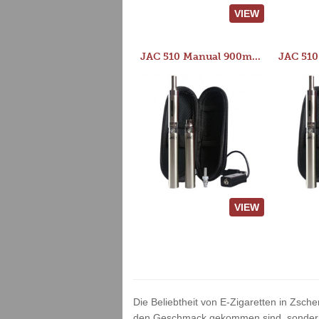
VIEW
JAC 510 Manual 900mAh Starter Kit
VIEW
Die Beliebtheit von E-Zigaretten in Zsche
den Geschmack gekommen sind, sondern v