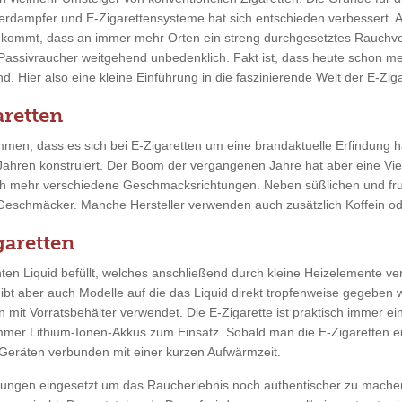
erdampfer und E-Zigarettensysteme hat sich entschieden verbessert. 
u kommt, dass an immer mehr Orten ein streng durchgesetztes Rauchve
 Passivraucher weitgehend unbedenklich. Fakt ist, dass heute schon m
. Hier also eine kleine Einführung in die faszinierende Welt der E-Ziga
retten
men, dass es sich bei E-Zigaretten um eine brandaktuelle Erfindung ha
 Jahren konstruiert. Der Boom der vergangenen Jahre hat aber eine Vie
ch mehr verschiedene Geschmacksrichtungen. Neben süßlichen und fr
 Geschmäcker. Manche Hersteller verwenden auch zusätzlich Koffein ode
garetten
en Liquid befüllt, welches anschließend durch kleine Heizelemente ver
gibt aber auch Modelle auf die das Liquid direkt tropfenweise gegeben
n mit Vorratsbehälter verwendet. Die E-Zigarette ist praktisch immer ei
mmer Lithium-Ionen-Akkus zum Einsatz. Sobald man die E-Zigaretten ein
eräten verbunden mit einer kurzen Aufwärmzeit.
tungen eingesetzt um das Raucherlebnis noch authentischer zu mache