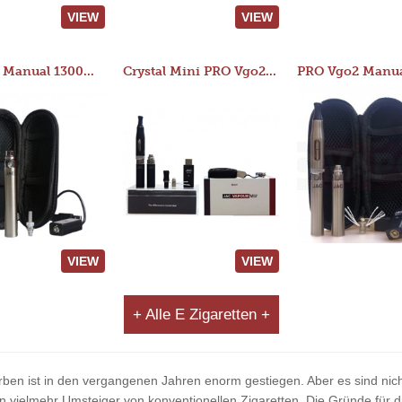
VIEW
VIEW
JAC 510 Manual 1300mAh Starter Kit
Crystal Mini PRO Vgo2 Manual 400mAh Kit
VIEW
VIEW
+ Alle E Zigaretten +
rben ist in den vergangenen Jahren enorm gestiegen. Aber es sind nicht 
ielmehr Umsteiger von konventionellen Zigaretten. Die Gründe für di