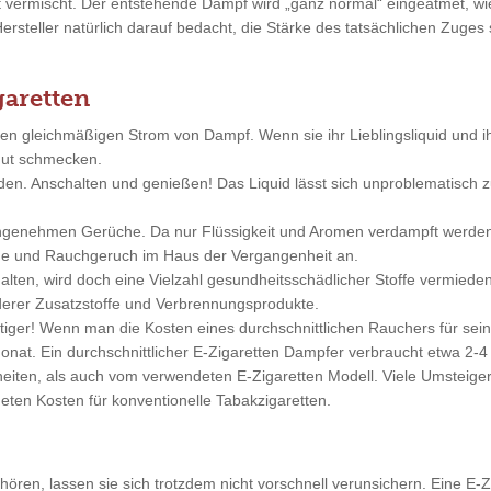
ft vermischt. Der entstehende Dampf wird „ganz normal“ eingeatmet, 
Hersteller natürlich darauf bedacht, die Stärke des tatsächlichen Zuge
garetten
nen gleichmäßigen Strom von Dampf. Wenn sie ihr Lieblingsliquid und 
 gut schmecken.
nden. Anschalten und genießen! Das Liquid lässt sich unproblematisc
angenehmen Gerüche. Da nur Flüssigkeit und Aromen verdampft werde
änge und Rauchgeruch im Haus der Vergangenheit an.
alten, wird doch eine Vielzahl gesundheitsschädlicher Stoffe vermieden
erer Zusatzstoffe und Verbrennungsprodukte.
stiger! Wenn man die Kosten eines durchschnittlichen Rauchers für s
nat. Ein durchschnittlicher E-Zigaretten Dampfer verbraucht etwa 2-4 
ten, als auch vom verwendeten E-Zigaretten Modell. Viele Umsteiger 
eten Kosten für konventionelle Tabakzigaretten.
ren, lassen sie sich trotzdem nicht vorschnell verunsichern. Eine E-Zi