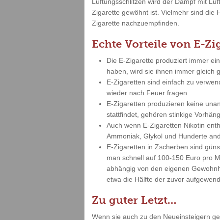
Lüftungsschlitzen wird der Dampf mit Lu
Zigarette gewöhnt ist. Vielmehr sind die 
Zigarette nachzuempfinden.
Echte Vorteile von E-Zi
Die E-Zigarette produziert immer ei
haben, wird sie ihnen immer gleich
E-Zigaretten sind einfach zu verwe
wieder nach Feuer fragen.
E-Zigaretten produzieren keine un
stattfindet, gehören stinkige Vorh
Auch wenn E-Zigaretten Nikotin enth
Ammoniak, Glykol und Hunderte and
E-Zigaretten in Zscherben sind gün
man schnell auf 100-150 Euro pro Mo
abhängig von den eigenen Gewohnhei
etwa die Hälfte der zuvor aufgewend
Zu guter Letzt…
Wenn sie auch zu den Neueinsteigern gehö