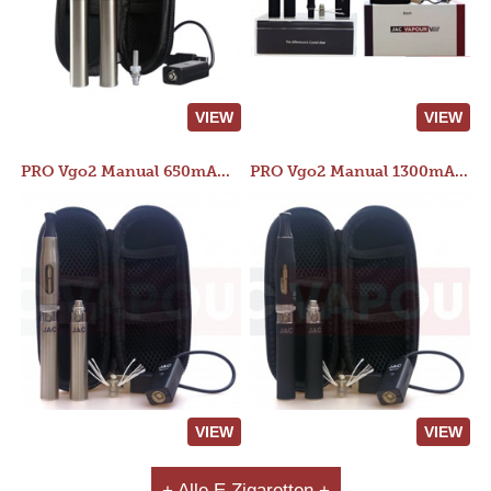
VIEW
VIEW
PRO Vgo2 Manual 650mAh Kit
PRO Vgo2 Manual 1300mAh Kit
VIEW
VIEW
+ Alle E Zigaretten +