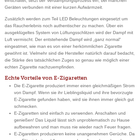
einschaltet, setzt der Verdampfungsprozess ein, bei manchen
Geräten verbunden mit einer kurzen Aufwärmzeit.
Zusätzlich werden zum Teil LED Beleuchtungen eingesetzt um
das Raucherlebnis noch authentischer zu machen. Über ein
ausgeklügeltes System von Lüftungsschlitzen wird der Dampf mit
Luft vermischt. Der entstehende Dampf wird „ganz normal“
eingeatmet, wie man es von einer herkömmlichen Zigarette
gewöhnt ist. Vielmehr sind die Hersteller natürlich darauf bedacht,
die Stärke des tatsächlichen Zuges so genau wie möglich einer
echten Zigarette nachzuempfinden.
Echte Vorteile von E-Zigaretten
Die E-Zigarette produziert immer einen gleichmäßigen Strom
von Dampf. Wenn sie ihr Lieblingsliquid und ihre bevorzugte
E-Zigarette gefunden haben, wird sie ihnen immer gleich gut
schmecken.
E-Zigaretten sind einfach zu verwenden. Anschalten und
genießen! Das Liquid lässt sich unproblematisch zu Hause
aufbewahren und man muss nie wieder nach Feuer fragen.
E-Zigaretten produzieren keine unangenehmen Gerüche. Da