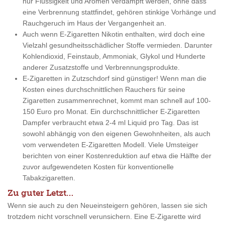
nur Flüssigkeit und Aromen verdampft werden, ohne dass
eine Verbrennung stattfindet, gehören stinkige Vorhänge und
Rauchgeruch im Haus der Vergangenheit an.
Auch wenn E-Zigaretten Nikotin enthalten, wird doch eine
Vielzahl gesundheitsschädlicher Stoffe vermieden. Darunter
Kohlendioxid, Feinstaub, Ammoniak, Glykol und Hunderte
anderer Zusatzstoffe und Verbrennungsprodukte.
E-Zigaretten in Zutzschdorf sind günstiger! Wenn man die
Kosten eines durchschnittlichen Rauchers für seine
Zigaretten zusammenrechnet, kommt man schnell auf 100-
150 Euro pro Monat. Ein durchschnittlicher E-Zigaretten
Dampfer verbraucht etwa 2-4 ml Liquid pro Tag. Das ist
sowohl abhängig von den eigenen Gewohnheiten, als auch
vom verwendeten E-Zigaretten Modell. Viele Umsteiger
berichten von einer Kostenreduktion auf etwa die Hälfte der
zuvor aufgewendeten Kosten für konventionelle
Tabakzigaretten.
Zu guter Letzt…
Wenn sie auch zu den Neueinsteigern gehören, lassen sie sich
trotzdem nicht vorschnell verunsichern. Eine E-Zigarette wird