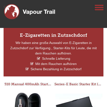
E-Zigaretten in Zutzschdorf
Wir haben eine große Auswahl von E-Zigaretten in
Zutzschdorf zur Verfügung , Starter-Kits für Leute, die mit
dem Rauchen aufhören.
Schnelle Lieferung
Mit dem Rauchen aufhören
Sichere Bezahlung in Zutzschdorf
510 Manual 400mAh Starter Kit
Series-E Basic Starter Kit (No Tank)