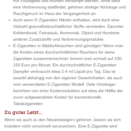
nur Flüssigkeit und Aromen verdampft werden, ohne dass
eine Verbrennung stattfindet, gehören stinkige Vorhänge und
Rauchgeruch im Haus der Vergangenheit an.
Auch wenn E-Zigaretten Nikotin enthalten, wird doch eine
Vielzahl gesundheitsschädlicher Stoffe vermieden. Darunter
Kohlendioxid, Feinstaub, Ammoniak, Glykol und Hunderte
anderer Zusatzstoffe und Verbrennungsprodukte.
E-Zigaretten in Waldschlosschen sind günstiger! Wenn man
die Kosten eines durchschnittlichen Rauchers für seine
Zigaretten zusammenrechnet, kommt man schnell auf 100-
150 Euro pro Monat. Ein durchschnittlicher E-Zigaretten
Dampfer verbraucht etwa 2-4 ml Liquid pro Tag. Das ist
sowohl abhängig von den eigenen Gewohnheiten, als auch
vom verwendeten E-Zigaretten Modell. Viele Umsteiger
berichten von einer Kostenreduktion auf etwa die Hälfte der
zuvor aufgewendeten Kosten für konventionelle
Tabakzigaretten.
Zu guter Letzt…
Wenn sie auch zu den Neueinsteigern gehören, lassen sie sich
trotzdem nicht vorschnell verunsichern. Eine E-Zigarette wird