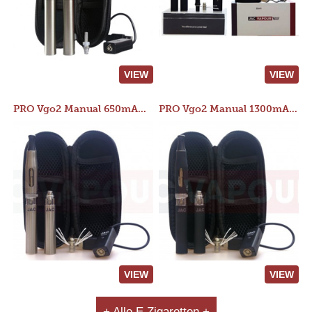
VIEW
VIEW
PRO Vgo2 Manual 650mAh Kit
PRO Vgo2 Manual 1300mAh Kit
VIEW
VIEW
+ Alle E Zigaretten +