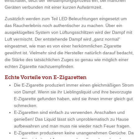
einschaltet, setzt der Verdampfungsprozess ein, bei manchen
Geräten verbunden mit einer kurzen Aufwärmzeit.
Zusätzlich werden zum Teil LED Beleuchtungen eingesetzt um
das Raucherlebnis noch authentischer zu machen. Über ein
ausgeklügeltes System von Lüftungsschlitzen wird der Dampf mit
Luft vermischt. Der entstehende Dampf wird „ganz normal“
eingeatmet, wie man es von einer herkömmlichen Zigarette
gewöhnt ist. Vielmehr sind die Hersteller natürlich darauf bedacht,
die Stärke des tatsächlichen Zuges so genau wie möglich einer
echten Zigarette nachzuempfinden.
Echte Vorteile von E-Zigaretten
Die E-Zigarette produziert immer einen gleichmäßigen Strom
von Dampf. Wenn sie ihr Lieblingsliquid und ihre bevorzugte
E-Zigarette gefunden haben, wird sie ihnen immer gleich gut
schmecken.
E-Zigaretten sind einfach zu verwenden. Anschalten und
genießen! Das Liquid lässt sich unproblematisch zu Hause
aufbewahren und man muss nie wieder nach Feuer fragen.
E-Zigaretten produzieren keine unangenehmen Gerüche. Da