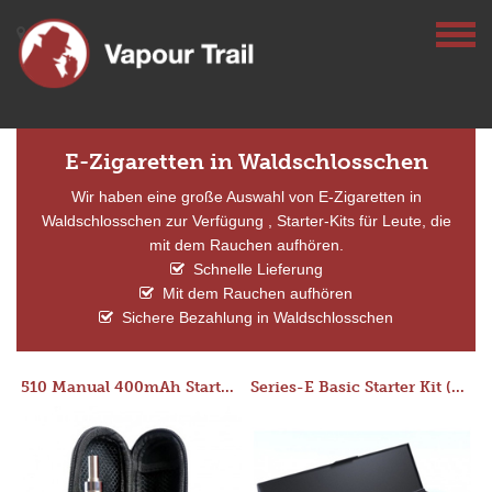
E-Zigaretten in Waldschlosschen
Wir haben eine große Auswahl von E-Zigaretten in
Waldschlosschen zur Verfügung , Starter-Kits für Leute, die
mit dem Rauchen aufhören.
Schnelle Lieferung
Mit dem Rauchen aufhören
Sichere Bezahlung in Waldschlosschen
510 Manual 400mAh Starter Kit
Series-E Basic Starter Kit (No Tank)