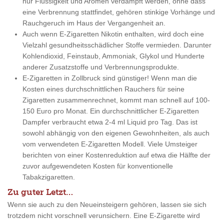
nur Flüssigkeit und Aromen verdampft werden, ohne dass
eine Verbrennung stattfindet, gehören stinkige Vorhänge und
Rauchgeruch im Haus der Vergangenheit an.
Auch wenn E-Zigaretten Nikotin enthalten, wird doch eine
Vielzahl gesundheitsschädlicher Stoffe vermieden. Darunter
Kohlendioxid, Feinstaub, Ammoniak, Glykol und Hunderte
anderer Zusatzstoffe und Verbrennungsprodukte.
E-Zigaretten in Zollbruck sind günstiger! Wenn man die
Kosten eines durchschnittlichen Rauchers für seine
Zigaretten zusammenrechnet, kommt man schnell auf 100-
150 Euro pro Monat. Ein durchschnittlicher E-Zigaretten
Dampfer verbraucht etwa 2-4 ml Liquid pro Tag. Das ist
sowohl abhängig von den eigenen Gewohnheiten, als auch
vom verwendeten E-Zigaretten Modell. Viele Umsteiger
berichten von einer Kostenreduktion auf etwa die Hälfte der
zuvor aufgewendeten Kosten für konventionelle
Tabakzigaretten.
Zu guter Letzt…
Wenn sie auch zu den Neueinsteigern gehören, lassen sie sich
trotzdem nicht vorschnell verunsichern. Eine E-Zigarette wird