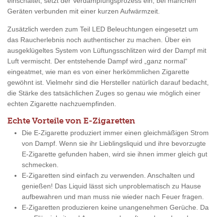
einschaltet, setzt der Verdampfungsprozess ein, bei manchen
Geräten verbunden mit einer kurzen Aufwärmzeit.
Zusätzlich werden zum Teil LED Beleuchtungen eingesetzt um
das Raucherlebnis noch authentischer zu machen. Über ein
ausgeklügeltes System von Lüftungsschlitzen wird der Dampf mit
Luft vermischt. Der entstehende Dampf wird „ganz normal“
eingeatmet, wie man es von einer herkömmlichen Zigarette
gewöhnt ist. Vielmehr sind die Hersteller natürlich darauf bedacht,
die Stärke des tatsächlichen Zuges so genau wie möglich einer
echten Zigarette nachzuempfinden.
Echte Vorteile von E-Zigaretten
Die E-Zigarette produziert immer einen gleichmäßigen Strom
von Dampf. Wenn sie ihr Lieblingsliquid und ihre bevorzugte
E-Zigarette gefunden haben, wird sie ihnen immer gleich gut
schmecken.
E-Zigaretten sind einfach zu verwenden. Anschalten und
genießen! Das Liquid lässt sich unproblematisch zu Hause
aufbewahren und man muss nie wieder nach Feuer fragen.
E-Zigaretten produzieren keine unangenehmen Gerüche. Da