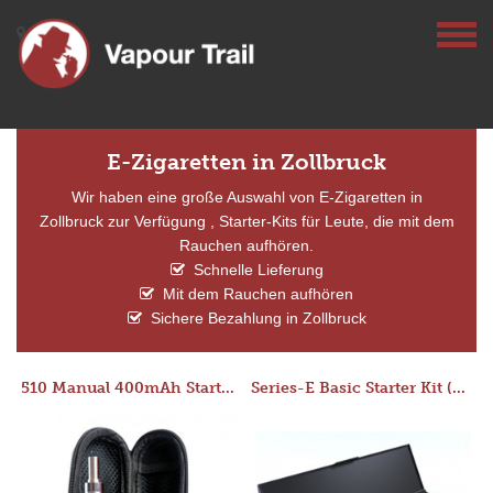
E-Zigaretten in Zollbruck
Wir haben eine große Auswahl von E-Zigaretten in
Zollbruck zur Verfügung , Starter-Kits für Leute, die mit dem
Rauchen aufhören.
Schnelle Lieferung
Mit dem Rauchen aufhören
Sichere Bezahlung in Zollbruck
510 Manual 400mAh Starter Kit
Series-E Basic Starter Kit (No Tank)