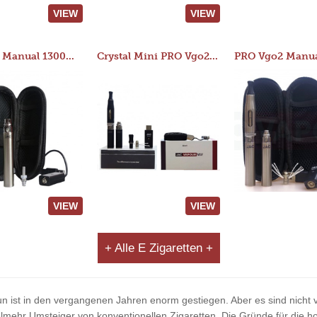
VIEW
VIEW
JAC 510 Manual 1300mAh Starter Kit
Crystal Mini PRO Vgo2 Manual 400mAh Kit
VIEW
VIEW
+ Alle E Zigaretten +
run ist in den vergangenen Jahren enorm gestiegen. Aber es sind nicht v
ehr Umsteiger von konventionellen Zigaretten. Die Gründe für die ho