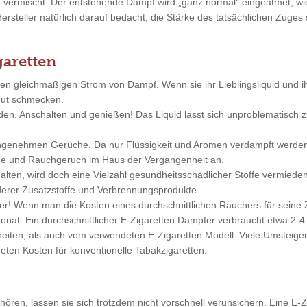
ft vermischt. Der entstehende Dampf wird „ganz normal“ eingeatmet, 
Hersteller natürlich darauf bedacht, die Stärke des tatsächlichen Zuge
garetten
nen gleichmäßigen Strom von Dampf. Wenn sie ihr Lieblingsliquid und 
 gut schmecken.
nden. Anschalten und genießen! Das Liquid lässt sich unproblematisc
angenehmen Gerüche. Da nur Flüssigkeit und Aromen verdampft werde
änge und Rauchgeruch im Haus der Vergangenheit an.
alten, wird doch eine Vielzahl gesundheitsschädlicher Stoffe vermieden
erer Zusatzstoffe und Verbrennungsprodukte.
tiger! Wenn man die Kosten eines durchschnittlichen Rauchers für sei
nat. Ein durchschnittlicher E-Zigaretten Dampfer verbraucht etwa 2-4 
ten, als auch vom verwendeten E-Zigaretten Modell. Viele Umsteiger 
eten Kosten für konventionelle Tabakzigaretten.
ren, lassen sie sich trotzdem nicht vorschnell verunsichern. Eine E-Zi