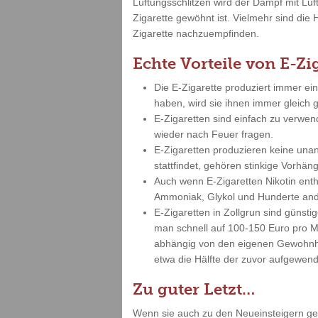
Lüftungsschlitzen wird der Dampf mit Lu
Zigarette gewöhnt ist. Vielmehr sind die 
Zigarette nachzuempfinden.
Echte Vorteile von E-Zi
Die E-Zigarette produziert immer ei
haben, wird sie ihnen immer gleich
E-Zigaretten sind einfach zu verwe
wieder nach Feuer fragen.
E-Zigaretten produzieren keine un
stattfindet, gehören stinkige Vorh
Auch wenn E-Zigaretten Nikotin enth
Ammoniak, Glykol und Hunderte and
E-Zigaretten in Zollgrun sind güns
man schnell auf 100-150 Euro pro Mo
abhängig von den eigenen Gewohnhei
etwa die Hälfte der zuvor aufgewend
Zu guter Letzt…
Wenn sie auch zu den Neueinsteigern gehö