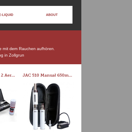
E-LIQUID
ABOUT
die mit dem Rauchen aufhören.
g in Zollgrun
Series-E Version 2 Aero Tank Starter Kit
JAC 510 Manual 650mAh Starter Kit