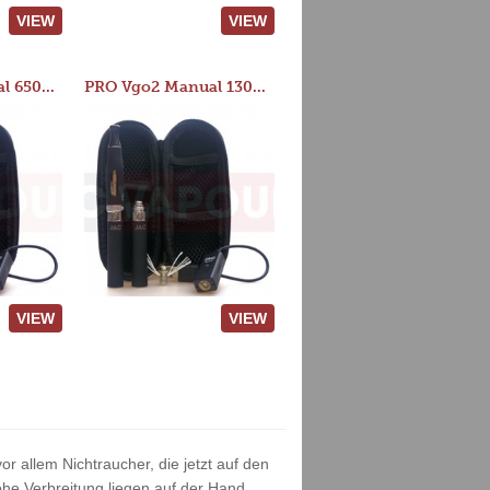
VIEW
VIEW
PRO Vgo2 Manual 650mAh Kit
PRO Vgo2 Manual 1300mAh Kit
VIEW
VIEW
or allem Nichtraucher, die jetzt auf den
he Verbreitung liegen auf der Hand.