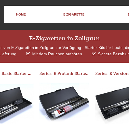
HOME
E ZIGARETTE
E-Zigaretten in Zollgrun
 von E-Zigaretten in Zollgrun zur Verfügung , Starter-Kits für Leute, 
Lieferung
Mit dem Rauchen aufhören
Sichere Bezahlun
Series-E Basic Starter Kit (No Tank)
Series-E Protank Starter Kit