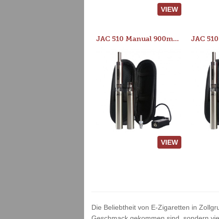
VIEW
JAC 510 Manual 900mAh Starter Kit
VIEW
Die Beliebtheit von E-Zigaretten in Zollg
Geschmack gekommen sind, sondern vielm