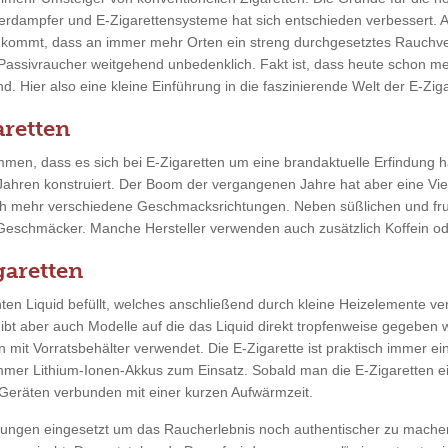
erdampfer und E-Zigarettensysteme hat sich entschieden verbessert. 
u kommt, dass an immer mehr Orten ein streng durchgesetztes Rauchve
 Passivraucher weitgehend unbedenklich. Fakt ist, dass heute schon m
. Hier also eine kleine Einführung in die faszinierende Welt der E-Ziga
retten
men, dass es sich bei E-Zigaretten um eine brandaktuelle Erfindung ha
 Jahren konstruiert. Der Boom der vergangenen Jahre hat aber eine Vie
ch mehr verschiedene Geschmacksrichtungen. Neben süßlichen und fr
 Geschmäcker. Manche Hersteller verwenden auch zusätzlich Koffein ode
garetten
en Liquid befüllt, welches anschließend durch kleine Heizelemente ver
gibt aber auch Modelle auf die das Liquid direkt tropfenweise gegeben
n mit Vorratsbehälter verwendet. Die E-Zigarette ist praktisch immer ei
mmer Lithium-Ionen-Akkus zum Einsatz. Sobald man die E-Zigaretten ein
eräten verbunden mit einer kurzen Aufwärmzeit.
tungen eingesetzt um das Raucherlebnis noch authentischer zu mache