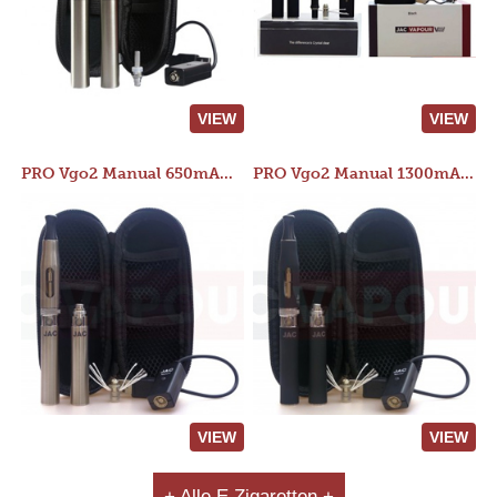
VIEW
VIEW
PRO Vgo2 Manual 650mAh Kit
PRO Vgo2 Manual 1300mAh Kit
VIEW
VIEW
+ Alle E Zigaretten +