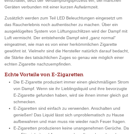
einschaltet, setzt der Verdampfungsprozess ein, bei manchen
Geräten verbunden mit einer kurzen Aufwärmzeit.
Zusätzlich werden zum Teil LED Beleuchtungen eingesetzt um
das Raucherlebnis noch authentischer zu machen. Über ein
ausgeklügeltes System von Lüftungsschlitzen wird der Dampf mit
Luft vermischt. Der entstehende Dampf wird „ganz normal“
eingeatmet, wie man es von einer herkömmlichen Zigarette
gewöhnt ist. Vielmehr sind die Hersteller natürlich darauf bedacht,
die Stärke des tatsächlichen Zuges so genau wie möglich einer
echten Zigarette nachzuempfinden.
Echte Vorteile von E-Zigaretten
Die E-Zigarette produziert immer einen gleichmäßigen Strom
von Dampf. Wenn sie ihr Lieblingsliquid und ihre bevorzugte
E-Zigarette gefunden haben, wird sie ihnen immer gleich gut
schmecken.
E-Zigaretten sind einfach zu verwenden. Anschalten und
genießen! Das Liquid lässt sich unproblematisch zu Hause
aufbewahren und man muss nie wieder nach Feuer fragen.
E-Zigaretten produzieren keine unangenehmen Gerüche. Da