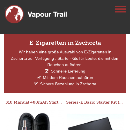
E-Zigaretten in Zschorta
Wir haben eine große Auswahl von E-Zigaretten in
Zschorta zur Verfügung , Starter-Kits für Leute, die mit dem
Rauchen aufhören.
Schnelle Lieferung
Mit dem Rauchen aufhören
Sichere Bezahlung in Zschorta
510 Manual 400mAh Starter Kit
Series-E Basic Starter Kit (No Tank)