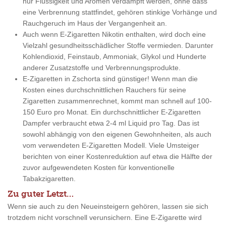
nur Flüssigkeit und Aromen verdampft werden, ohne dass
eine Verbrennung stattfindet, gehören stinkige Vorhänge und
Rauchgeruch im Haus der Vergangenheit an.
Auch wenn E-Zigaretten Nikotin enthalten, wird doch eine
Vielzahl gesundheitsschädlicher Stoffe vermieden. Darunter
Kohlendioxid, Feinstaub, Ammoniak, Glykol und Hunderte
anderer Zusatzstoffe und Verbrennungsprodukte.
E-Zigaretten in Zschorta sind günstiger! Wenn man die
Kosten eines durchschnittlichen Rauchers für seine
Zigaretten zusammenrechnet, kommt man schnell auf 100-
150 Euro pro Monat. Ein durchschnittlicher E-Zigaretten
Dampfer verbraucht etwa 2-4 ml Liquid pro Tag. Das ist
sowohl abhängig von den eigenen Gewohnheiten, als auch
vom verwendeten E-Zigaretten Modell. Viele Umsteiger
berichten von einer Kostenreduktion auf etwa die Hälfte der
zuvor aufgewendeten Kosten für konventionelle
Tabakzigaretten.
Zu guter Letzt…
Wenn sie auch zu den Neueinsteigern gehören, lassen sie sich
trotzdem nicht vorschnell verunsichern. Eine E-Zigarette wird