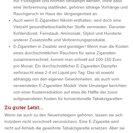
nur Flüssigkeit und Aromen verdampft werden, ohne dass
eine Verbrennung stattfindet, gehören stinkige Vorhänge und
Rauchgeruch im Haus der Vergangenheit an.
Auch wenn E-Zigaretten Nikotin enthalten, wird doch eine
Vielzahl gesundheitsschädlicher Stoffe vermieden. Darunter
Kohlendioxid, Feinstaub, Ammoniak, Glykol und Hunderte
anderer Zusatzstoffe und Verbrennungsprodukte.
E-Zigaretten in Zwabitz sind günstiger! Wenn man die Kosten
eines durchschnittlichen Rauchers für seine Zigaretten
zusammenrechnet, kommt man schnell auf 100-150 Euro
pro Monat. Ein durchschnittlicher E-Zigaretten Dampfer
verbraucht etwa 2-4 ml Liquid pro Tag. Das ist sowohl
abhängig von den eigenen Gewohnheiten, als auch vom
verwendeten E-Zigaretten Modell. Viele Umsteiger berichten
von einer Kostenreduktion auf etwa die Hälfte der zuvor
aufgewendeten Kosten für konventionelle Tabakzigaretten.
Zu guter Letzt…
Wenn sie auch zu den Neueinsteigern gehören, lassen sie sich
trotzdem nicht vorschnell verunsichern. Eine E-Zigarette wird
nicht auf Anhieb die gewohnte Tabakzigarette ersetzen. Aber sie