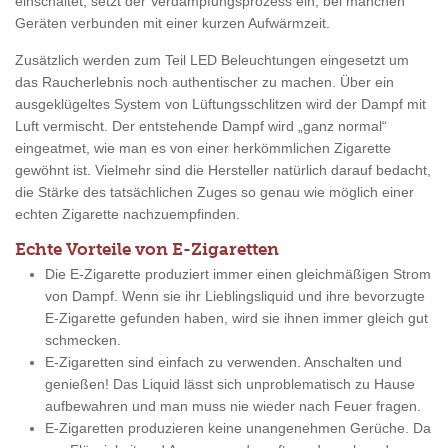
einschaltet, setzt der Verdampfungsprozess ein, bei manchen
Geräten verbunden mit einer kurzen Aufwärmzeit.
Zusätzlich werden zum Teil LED Beleuchtungen eingesetzt um
das Raucherlebnis noch authentischer zu machen. Über ein
ausgeklügeltes System von Lüftungsschlitzen wird der Dampf mit
Luft vermischt. Der entstehende Dampf wird „ganz normal“
eingeatmet, wie man es von einer herkömmlichen Zigarette
gewöhnt ist. Vielmehr sind die Hersteller natürlich darauf bedacht,
die Stärke des tatsächlichen Zuges so genau wie möglich einer
echten Zigarette nachzuempfinden.
Echte Vorteile von E-Zigaretten
Die E-Zigarette produziert immer einen gleichmäßigen Strom
von Dampf. Wenn sie ihr Lieblingsliquid und ihre bevorzugte
E-Zigarette gefunden haben, wird sie ihnen immer gleich gut
schmecken.
E-Zigaretten sind einfach zu verwenden. Anschalten und
genießen! Das Liquid lässt sich unproblematisch zu Hause
aufbewahren und man muss nie wieder nach Feuer fragen.
E-Zigaretten produzieren keine unangenehmen Gerüche. Da