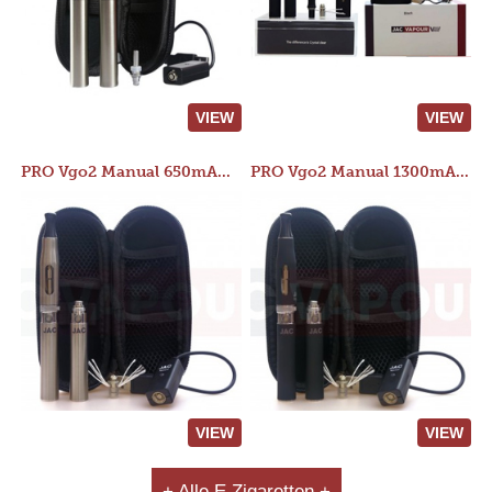
VIEW
VIEW
PRO Vgo2 Manual 650mAh Kit
PRO Vgo2 Manual 1300mAh Kit
VIEW
VIEW
+ Alle E Zigaretten +