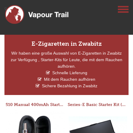
E-Zigaretten in Zwabitz
Wir haben eine große Auswahl von E-Zigaretten in Zwabitz
zur Verfügung , Starter-Kits für Leute, die mit dem Rauchen
aufhören.
Schnelle Lieferung
Mit dem Rauchen aufhören
Sichere Bezahlung in Zwabitz
510 Manual 400mAh Starter Kit
Series-E Basic Starter Kit (No Tank)