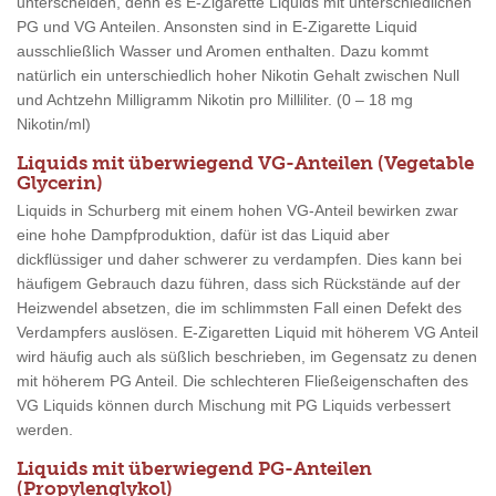
unterscheiden, denn es E-Zigarette Liquids mit unterschiedlichen
PG und VG Anteilen. Ansonsten sind in E-Zigarette Liquid
ausschließlich Wasser und Aromen enthalten. Dazu kommt
natürlich ein unterschiedlich hoher Nikotin Gehalt zwischen Null
und Achtzehn Milligramm Nikotin pro Milliliter. (0 – 18 mg
Nikotin/ml)
Liquids mit überwiegend VG-Anteilen (Vegetable
Glycerin)
Liquids in Schurberg mit einem hohen VG-Anteil bewirken zwar
eine hohe Dampfproduktion, dafür ist das Liquid aber
dickflüssiger und daher schwerer zu verdampfen. Dies kann bei
häufigem Gebrauch dazu führen, dass sich Rückstände auf der
Heizwendel absetzen, die im schlimmsten Fall einen Defekt des
Verdampfers auslösen. E-Zigaretten Liquid mit höherem VG Anteil
wird häufig auch als süßlich beschrieben, im Gegensatz zu denen
mit höherem PG Anteil. Die schlechteren Fließeigenschaften des
VG Liquids können durch Mischung mit PG Liquids verbessert
werden.
Liquids mit überwiegend PG-Anteilen
(Propylenglykol)