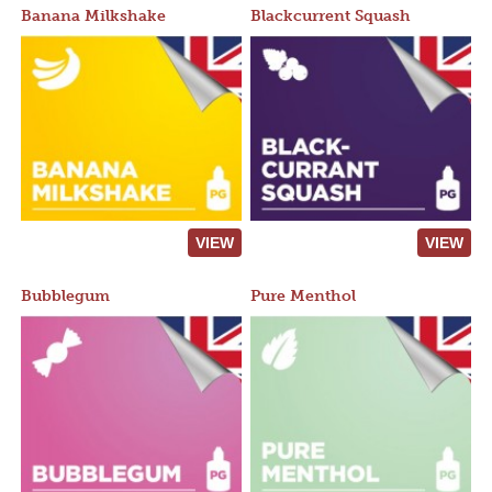
Banana Milkshake
Blackcurrent Squash
VIEW
VIEW
Bubblegum
Pure Menthol