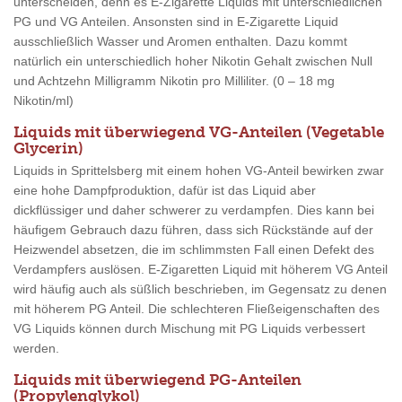
unterscheiden, denn es E-Zigarette Liquids mit unterschiedlichen
PG und VG Anteilen. Ansonsten sind in E-Zigarette Liquid
ausschließlich Wasser und Aromen enthalten. Dazu kommt
natürlich ein unterschiedlich hoher Nikotin Gehalt zwischen Null
und Achtzehn Milligramm Nikotin pro Milliliter. (0 – 18 mg
Nikotin/ml)
Liquids mit überwiegend VG-Anteilen (Vegetable
Glycerin)
Liquids in Sprittelsberg mit einem hohen VG-Anteil bewirken zwar
eine hohe Dampfproduktion, dafür ist das Liquid aber
dickflüssiger und daher schwerer zu verdampfen. Dies kann bei
häufigem Gebrauch dazu führen, dass sich Rückstände auf der
Heizwendel absetzen, die im schlimmsten Fall einen Defekt des
Verdampfers auslösen. E-Zigaretten Liquid mit höherem VG Anteil
wird häufig auch als süßlich beschrieben, im Gegensatz zu denen
mit höherem PG Anteil. Die schlechteren Fließeigenschaften des
VG Liquids können durch Mischung mit PG Liquids verbessert
werden.
Liquids mit überwiegend PG-Anteilen
(Propylenglykol)