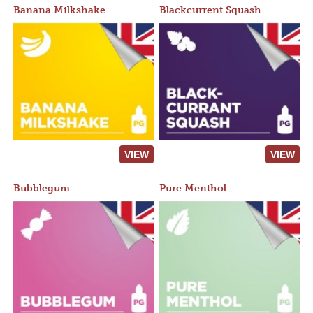
Banana Milkshake
Blackcurrent Squash
VIEW
VIEW
Bubblegum
Pure Menthol