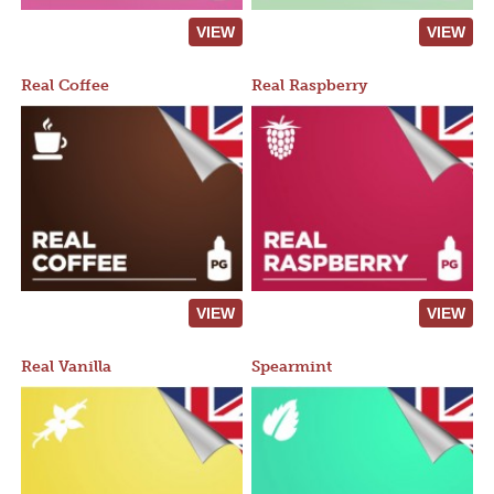
VIEW
VIEW
Real Coffee
Real Raspberry
VIEW
VIEW
Real Vanilla
Spearmint