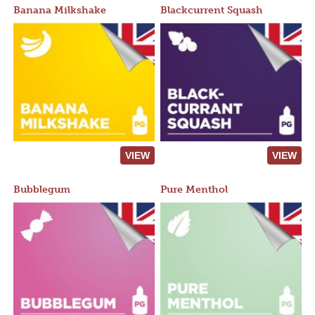
Banana Milkshake
Blackcurrent Squash
VIEW
VIEW
Bubblegum
Pure Menthol