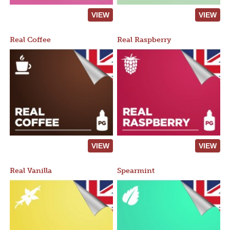
VIEW
VIEW
Real Coffee
Real Raspberry
VIEW
VIEW
Real Vanilla
Spearmint