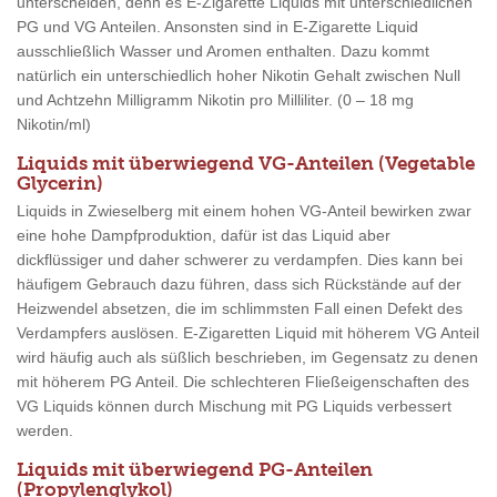
unterscheiden, denn es E-Zigarette Liquids mit unterschiedlichen
PG und VG Anteilen. Ansonsten sind in E-Zigarette Liquid
ausschließlich Wasser und Aromen enthalten. Dazu kommt
natürlich ein unterschiedlich hoher Nikotin Gehalt zwischen Null
und Achtzehn Milligramm Nikotin pro Milliliter. (0 – 18 mg
Nikotin/ml)
Liquids mit überwiegend VG-Anteilen (Vegetable
Glycerin)
Liquids in Zwieselberg mit einem hohen VG-Anteil bewirken zwar
eine hohe Dampfproduktion, dafür ist das Liquid aber
dickflüssiger und daher schwerer zu verdampfen. Dies kann bei
häufigem Gebrauch dazu führen, dass sich Rückstände auf der
Heizwendel absetzen, die im schlimmsten Fall einen Defekt des
Verdampfers auslösen. E-Zigaretten Liquid mit höherem VG Anteil
wird häufig auch als süßlich beschrieben, im Gegensatz zu denen
mit höherem PG Anteil. Die schlechteren Fließeigenschaften des
VG Liquids können durch Mischung mit PG Liquids verbessert
werden.
Liquids mit überwiegend PG-Anteilen
(Propylenglykol)