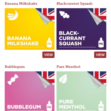
Banana Milkshake
Blackcurrent Squash
VIEW
VIEW
Bubblegum
Pure Menthol