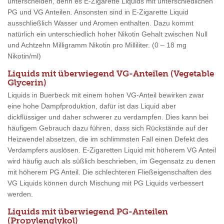
unterscheiden, denn es E-Zigarette Liquids mit unterschiedlichen
PG und VG Anteilen. Ansonsten sind in E-Zigarette Liquid
ausschließlich Wasser und Aromen enthalten. Dazu kommt
natürlich ein unterschiedlich hoher Nikotin Gehalt zwischen Null
und Achtzehn Milligramm Nikotin pro Milliliter. (0 – 18 mg
Nikotin/ml)
Liquids mit überwiegend VG-Anteilen (Vegetable
Glycerin)
Liquids in Buerbeck mit einem hohen VG-Anteil bewirken zwar
eine hohe Dampfproduktion, dafür ist das Liquid aber
dickflüssiger und daher schwerer zu verdampfen. Dies kann bei
häufigem Gebrauch dazu führen, dass sich Rückstände auf der
Heizwendel absetzen, die im schlimmsten Fall einen Defekt des
Verdampfers auslösen. E-Zigaretten Liquid mit höherem VG Anteil
wird häufig auch als süßlich beschrieben, im Gegensatz zu denen
mit höherem PG Anteil. Die schlechteren Fließeigenschaften des
VG Liquids können durch Mischung mit PG Liquids verbessert
werden.
Liquids mit überwiegend PG-Anteilen
(Propylenglykol)