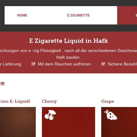
HOME
E ZIGARETTE
E Zigarette Liquid in Hafk
chtungen von e -cig Flüssigkeit , nach all die verschiedenen Geschmack
Hafk kaufen.
e Lieferung
Mit dem Rauchen aufhören
Sichere Bezahl
ge
ino E-Liquid)
Cherry
Grape