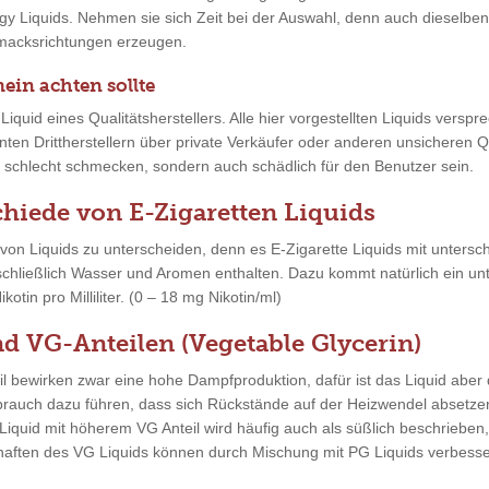
rgy Liquids. Nehmen sie sich Zeit bei der Auswahl, denn auch diesel
hmacksrichtungen erzeugen.
ein achten sollte
 Liquid eines Qualitätsherstellers. Alle hier vorgestellten Liquids versp
nten Drittherstellern über private Verkäufer oder anderen unsicheren Q
r schlecht schmecken, sondern auch schädlich für den Benutzer sein.
chiede von E-Zigaretten Liquids
n von Liquids zu unterscheiden, denn es E-Zigarette Liquids mit unters
schließlich Wasser und Aromen enthalten. Dazu kommt natürlich ein unt
tin pro Milliliter. (0 – 18 mg Nikotin/ml)
d VG-Anteilen (Vegetable Glycerin)
l bewirken zwar eine hohe Dampfproduktion, dafür ist das Liquid aber 
auch dazu führen, dass sich Rückstände auf der Heizwendel absetzen,
Liquid mit höherem VG Anteil wird häufig auch als süßlich beschrieb
chaften des VG Liquids können durch Mischung mit PG Liquids verbesse