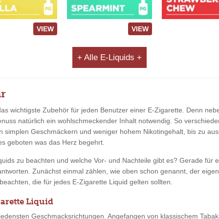
VIEW
VIEW
+ Alle E-Liquids +
ar
 das wichtigste Zubehör für jeden Benutzer einer E-Zigarette. Denn n
ss natürlich ein wohlschmeckender Inhalt notwendig. So verschieden 
Von simplen Geschmäckern und weniger hohem Nikotingehalt, bis zu a
les geboten was das Herz begehrt.
iquids zu beachten und welche Vor- und Nachteile gibt es? Gerade für e
eantworten. Zunächst einmal zählen, wie oben schon genannt, der eig
eachten, die für jedes E-Zigarette Liquid gelten sollten.
arette Liquid
iedensten Geschmacksrichtungen. Angefangen von klassischem Tabaka