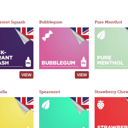
rrent Squash
Bubblegum
Pure Menthol
VIEW
VIEW
illa
Spearmint
Strawberry Che