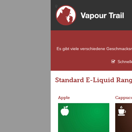
Es gibt viele verschiedene Geschmacksri
Schnell
Standard E-Liquid Ran
Apple
Cappucc