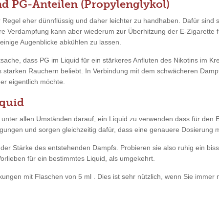
d PG-Anteilen (Propylenglykol)
r Regel eher dünnflüssig und daher leichter zu handhaben. Dafür sind
htere Verdampfung kann aber wiederum zur Überhitzung der E-Zigarette 
einige Augenblicke abkühlen zu lassen.
sache, dass PG im Liquid für ein stärkeres Anfluten des Nikotins im Krei
als starken Rauchern beliebt. In Verbindung mit dem schwächeren Damp
er eigentlich möchte.
iquid
nter allen Umständen darauf, ein Liquid zu verwenden dass für den Ei
gungen und sorgen gleichzeitig dafür, dass eine genauere Dosierung mö
in der Stärke des entstehenden Dampfs. Probieren sie also ruhig ein bi
orlieben für ein bestimmtes Liquid, als umgekehrt.
kungen mit Flaschen von 5 ml . Dies ist sehr nützlich, wenn Sie immer