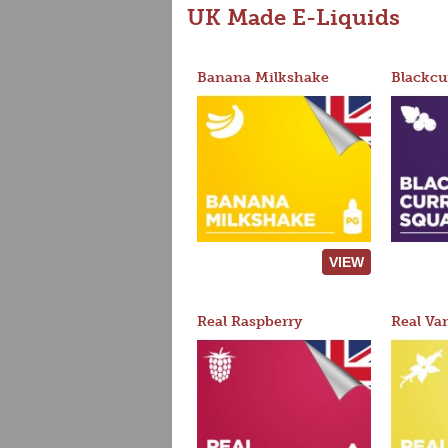
UK Made E-Liquids
Banana Milkshake
Blackcu
VIEW
Real Raspberry
Real Van