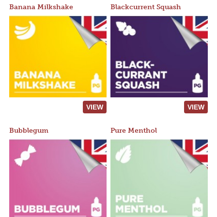
Banana Milkshake
Blackcurrent Squash
VIEW
VIEW
Bubblegum
Pure Menthol