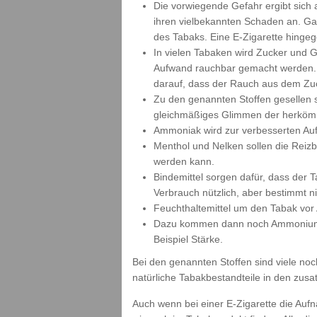
Die vorwiegende Gefahr ergibt sich
ihren vielbekannten Schaden an. Ga
des Tabaks. Eine E-Zigarette hingegen
In vielen Tabaken wird Zucker und 
Aufwand rauchbar gemacht werden. A
darauf, dass der Rauch aus dem Zuc
Zu den genannten Stoffen gesellen s
gleichmäßiges Glimmen der herkömm
Ammoniak wird zur verbesserten Au
Menthol und Nelken sollen die Reizb
werden kann.
Bindemittel sorgen dafür, dass der 
Verbrauch nützlich, aber bestimmt n
Feuchthaltemittel um den Tabak vor
Dazu kommen dann noch Ammoniumchl
Beispiel Stärke.
Bei den genannten Stoffen sind viele noch
natürliche Tabakbestandteile in den zus
Auch wenn bei einer E-Zigarette die Aufn