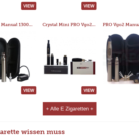
VIEW
VIEW
JAC 510 Manual 1300mAh Starter Kit
Crystal Mini PRO Vgo2 Manual 400mAh Kit
VIEW
VIEW
+ Alle E Zigaretten +
arette wissen muss