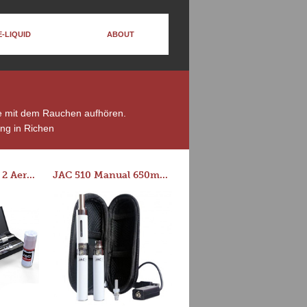
E-LIQUID
ABOUT
die mit dem Rauchen aufhören.
ng in Richen
Series-E Version 2 Aero Tank Starter Kit
JAC 510 Manual 650mAh Starter Kit