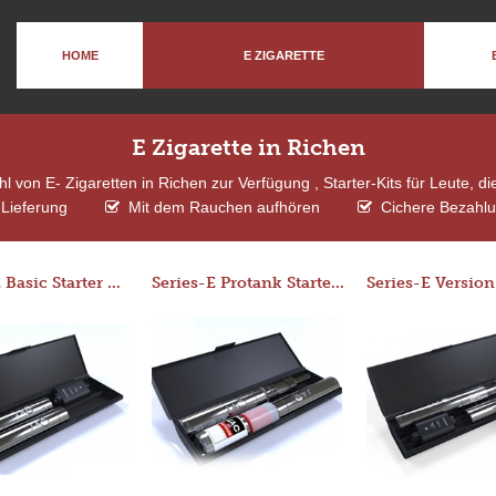
HOME
E ZIGARETTE
E Zigarette in Richen
 von E- Zigaretten in Richen zur Verfügung , Starter-Kits für Leute, 
Lieferung
Mit dem Rauchen aufhören
Cichere Bezahlu
Series-E Basic Starter Kit (No Tank)
Series-E Protank Starter Kit