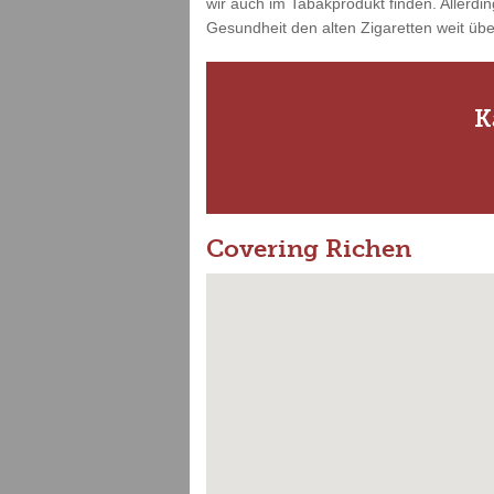
wir auch im Tabakprodukt finden. Allerdin
Gesundheit den alten Zigaretten weit übe
K
Covering Richen