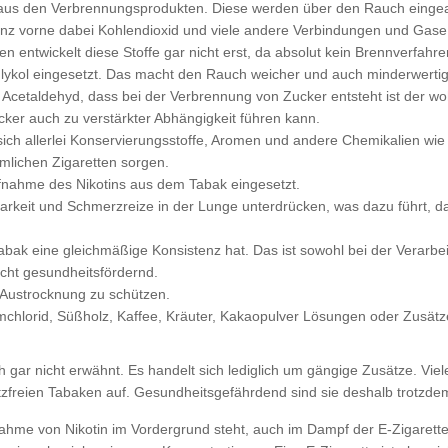
 aus den Verbrennungsprodukten. Diese werden über den Rauch eingea
nz vorne dabei Kohlendioxid und viele andere Verbindungen und Gase s
 entwickelt diese Stoffe gar nicht erst, da absolut kein Brennverfahren 
Glykol eingesetzt. Das macht den Rauch weicher und auch minderwerti
cetaldehyd, dass bei der Verbrennung von Zucker entsteht ist der wo
ker auch zu verstärkter Abhängigkeit führen kann.
ich allerlei Konservierungsstoffe, Aromen und andere Chemikalien wie b
lichen Zigaretten sorgen.
fnahme des Nikotins aus dem Tabak eingesetzt.
arkeit und Schmerzreize in der Lunge unterdrücken, was dazu führt, d
Tabak eine gleichmäßige Konsistenz hat. Das ist sowohl bei der Verarb
icht gesundheitsfördernd.
 Austrocknung zu schützen.
orid, Süßholz, Kaffee, Kräuter, Kakaopulver Lösungen oder Zusätze 
 gar nicht erwähnt. Es handelt sich lediglich um gängige Zusätze. Viele
atzfreien Tabaken auf. Gesundheitsgefährdend sind sie deshalb trotzde
ahme von Nikotin im Vordergrund steht, auch im Dampf der E-Zigarette 