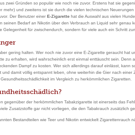
 aus zwei Gründen so populär wie noch nie zuvor. Erstens hat sie gegen
r mehr) und zweitens ist sie durch die vielen technischen Neuerungen
 zuvor. Der Benutzer einer
E-Zigarette
hat die Auswahl aus vielen Hunde
inen Bedarf an Nikotin über den Verbrauch an Liquid sehr genau kontr
e Gelegenheit für zwischendurch, sondern für viele auch ein Schritt 
änger
r gering halten. Wer noch nie zuvor eine E-Zigarette geraucht hat un
tte zu erhalten, wird wahrscheinlich erst einmal enttäuscht sein. Den
ckenden Dampf zu kosten. Wer sich allerdings darauf einlässt, kann 
 und damit völlig entspannt leben, ohne weiterhin die Gier nach einer 
e Gesundheitsschädlichkeit im Vergleich zu herkömmlichen Zigaretten.
sundheitsschädlich?
chen gegenüber der herkömmlichen Tabakzigarette ist einerseits das F
iele Zusatzstoffe gar nicht vorliegen, die den Tabakrauch zusätzlich g
en Bestandteilen wie Teer und Nikotin entwickelt Zigarettenrauch näm