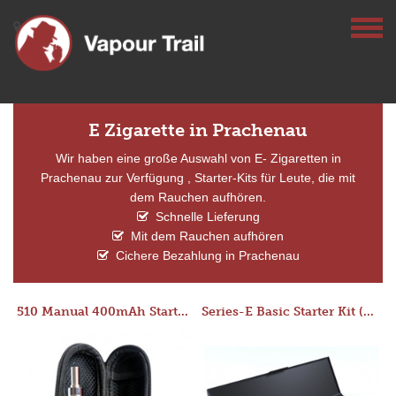
E Zigarette in Prachenau
Wir haben eine große Auswahl von E- Zigaretten in
Prachenau zur Verfügung , Starter-Kits für Leute, die mit
dem Rauchen aufhören.
Schnelle Lieferung
Mit dem Rauchen aufhören
Cichere Bezahlung in Prachenau
510 Manual 400mAh Starter Kit
Series-E Basic Starter Kit (No Tank)