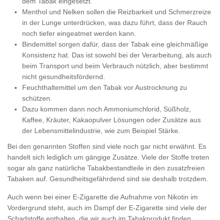
dem Tabak eingesetzt.
Menthol und Nelken sollen die Reizbarkeit und Schmerzreize
in der Lunge unterdrücken, was dazu führt, dass der Rauch
noch tiefer eingeatmet werden kann.
Bindemittel sorgen dafür, dass der Tabak eine gleichmäßige
Konsistenz hat. Das ist sowohl bei der Verarbeitung, als auch
beim Transport und beim Verbrauch nützlich, aber bestimmt
nicht gesundheitsfördernd.
Feuchthaltemittel um den Tabak vor Austrocknung zu
schützen.
Dazu kommen dann noch Ammoniumchlorid, Süßholz,
Kaffee, Kräuter, Kakaopulver Lösungen oder Zusätze aus
der Lebensmittelindustrie, wie zum Beispiel Stärke.
Bei den genannten Stoffen sind viele noch gar nicht erwähnt. Es
handelt sich lediglich um gängige Zusätze. Viele der Stoffe treten
sogar als ganz natürliche Tabakbestandteile in den zusatzfreien
Tabaken auf. Gesundheitsgefährdend sind sie deshalb trotzdem.
Auch wenn bei einer E-Zigarette die Aufnahme von Nikotin im
Vordergrund steht, auch im Dampf der E-Zigarette sind viele der
Schadstoffe enthalten, die wir auch im Tabakprodukt finden.