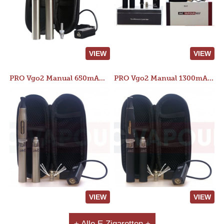
VIEW
VIEW
PRO Vgo2 Manual 650mAh Kit
PRO Vgo2 Manual 1300mAh Kit
VIEW
VIEW
+ Alle E Zigaretten +