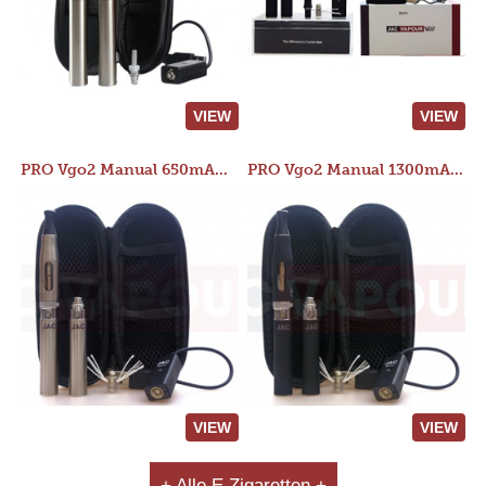
VIEW
VIEW
PRO Vgo2 Manual 650mAh Kit
PRO Vgo2 Manual 1300mAh Kit
VIEW
VIEW
+ Alle E Zigaretten +