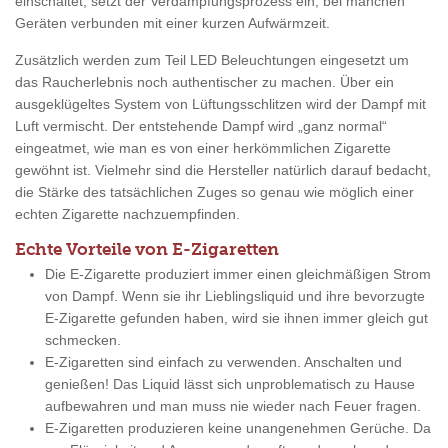
einschaltet, setzt der Verdampfungsprozess ein, bei manchen
Geräten verbunden mit einer kurzen Aufwärmzeit.
Zusätzlich werden zum Teil LED Beleuchtungen eingesetzt um
das Raucherlebnis noch authentischer zu machen. Über ein
ausgeklügeltes System von Lüftungsschlitzen wird der Dampf mit
Luft vermischt. Der entstehende Dampf wird „ganz normal“
eingeatmet, wie man es von einer herkömmlichen Zigarette
gewöhnt ist. Vielmehr sind die Hersteller natürlich darauf bedacht,
die Stärke des tatsächlichen Zuges so genau wie möglich einer
echten Zigarette nachzuempfinden.
Echte Vorteile von E-Zigaretten
Die E-Zigarette produziert immer einen gleichmäßigen Strom
von Dampf. Wenn sie ihr Lieblingsliquid und ihre bevorzugte
E-Zigarette gefunden haben, wird sie ihnen immer gleich gut
schmecken.
E-Zigaretten sind einfach zu verwenden. Anschalten und
genießen! Das Liquid lässt sich unproblematisch zu Hause
aufbewahren und man muss nie wieder nach Feuer fragen.
E-Zigaretten produzieren keine unangenehmen Gerüche. Da