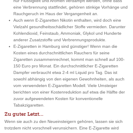
nur Flüssigkeit und Aromen verdampft werden, ohne dass
eine Verbrennung stattfindet, gehören stinkige Vorhänge und
Rauchgeruch im Haus der Vergangenheit an.
Auch wenn E-Zigaretten Nikotin enthalten, wird doch eine
Vielzahl gesundheitsschädlicher Stoffe vermieden. Darunter
Kohlendioxid, Feinstaub, Ammoniak, Glykol und Hunderte
anderer Zusatzstoffe und Verbrennungsprodukte.
E-Zigaretten in Hamburg sind günstiger! Wenn man die
Kosten eines durchschnittlichen Rauchers für seine
Zigaretten zusammenrechnet, kommt man schnell auf 100-
150 Euro pro Monat. Ein durchschnittlicher E-Zigaretten
Dampfer verbraucht etwa 2-4 ml Liquid pro Tag. Das ist
sowohl abhängig von den eigenen Gewohnheiten, als auch
vom verwendeten E-Zigaretten Modell. Viele Umsteiger
berichten von einer Kostenreduktion auf etwa die Hälfte der
zuvor aufgewendeten Kosten für konventionelle
Tabakzigaretten.
Zu guter Letzt…
Wenn sie auch zu den Neueinsteigern gehören, lassen sie sich
trotzdem nicht vorschnell verunsichern. Eine E-Zigarette wird