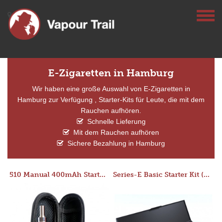
E-Zigaretten in Hamburg
Wir haben eine große Auswahl von E-Zigaretten in
Hamburg zur Verfügung , Starter-Kits für Leute, die mit dem
Rauchen aufhören.
Schnelle Lieferung
Mit dem Rauchen aufhören
Sichere Bezahlung in Hamburg
510 Manual 400mAh Starter Kit
Series-E Basic Starter Kit (No Tank)