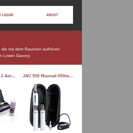
E-LIQUID
ABOUT
e, die mit dem Rauchen aufhören.
in Lower Saxony
Series-E Version 2 Aero Tank Starter Kit
JAC 510 Manual 650mAh Starter Kit