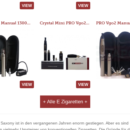
VIEW
VIEW
JAC 510 Manual 1300mAh Starter Kit
Crystal Mini PRO Vgo2 Manual 400mAh Kit
VIEW
VIEW
+ Alle E Zigaretten +
 Saxony ist in den vergangenen Jahren enorm gestiegen. Aber es sind ni
ielmehr Umsteiger von konventionellen Zigaretten. Die Gründe für di