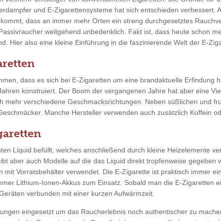
erdampfer und E-Zigarettensysteme hat sich entschieden verbessert. 
u kommt, dass an immer mehr Orten ein streng durchgesetztes Rauchve
 Passivraucher weitgehend unbedenklich. Fakt ist, dass heute schon m
. Hier also eine kleine Einführung in die faszinierende Welt der E-Ziga
retten
men, dass es sich bei E-Zigaretten um eine brandaktuelle Erfindung ha
 Jahren konstruiert. Der Boom der vergangenen Jahre hat aber eine Vie
ch mehr verschiedene Geschmacksrichtungen. Neben süßlichen und fr
 Geschmäcker. Manche Hersteller verwenden auch zusätzlich Koffein ode
garetten
en Liquid befüllt, welches anschließend durch kleine Heizelemente ver
gibt aber auch Modelle auf die das Liquid direkt tropfenweise gegeben
n mit Vorratsbehälter verwendet. Die E-Zigarette ist praktisch immer ei
mmer Lithium-Ionen-Akkus zum Einsatz. Sobald man die E-Zigaretten ein
eräten verbunden mit einer kurzen Aufwärmzeit.
tungen eingesetzt um das Raucherlebnis noch authentischer zu mache