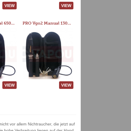
VIEW
VIEW
PRO Vgo2 Manual 650mAh Kit
PRO Vgo2 Manual 1300mAh Kit
VIEW
VIEW
cht vor allem Nichtraucher, die jetzt auf
e hohe Verbreitung liegen auf der Hand.