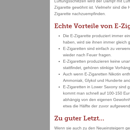
Lüftungsschlitzen wird der Dampf mit Lu
Zigarette gewöhnt ist. Vielmehr sind die 
Zigarette nachzuempfinden.
Echte Vorteile von E-Zi
Die E-Zigarette produziert immer ei
haben, wird sie ihnen immer gleich
E-Zigaretten sind einfach zu verwe
wieder nach Feuer fragen.
E-Zigaretten produzieren keine un
stattfindet, gehören stinkige Vorh
Auch wenn E-Zigaretten Nikotin enth
Ammoniak, Glykol und Hunderte and
E-Zigaretten in Lower Saxony sind 
kommt man schnell auf 100-150 Euro 
abhängig von den eigenen Gewohnhei
etwa die Hälfte der zuvor aufgewend
Zu guter Letzt…
Wenn sie auch zu den Neueinsteigern gehö