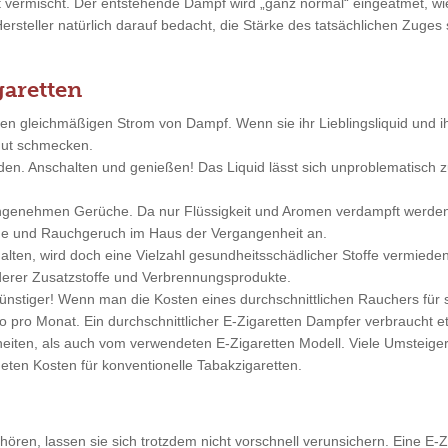
ft vermischt. Der entstehende Dampf wird „ganz normal“ eingeatmet, 
Hersteller natürlich darauf bedacht, die Stärke des tatsächlichen Zuge
garetten
nen gleichmäßigen Strom von Dampf. Wenn sie ihr Lieblingsliquid und 
 gut schmecken.
nden. Anschalten und genießen! Das Liquid lässt sich unproblematisc
angenehmen Gerüche. Da nur Flüssigkeit und Aromen verdampft werde
änge und Rauchgeruch im Haus der Vergangenheit an.
alten, wird doch eine Vielzahl gesundheitsschädlicher Stoffe vermieden
erer Zusatzstoffe und Verbrennungsprodukte.
günstiger! Wenn man die Kosten eines durchschnittlichen Rauchers für
pro Monat. Ein durchschnittlicher E-Zigaretten Dampfer verbraucht et
ten, als auch vom verwendeten E-Zigaretten Modell. Viele Umsteiger 
eten Kosten für konventionelle Tabakzigaretten.
ren, lassen sie sich trotzdem nicht vorschnell verunsichern. Eine E-Zi