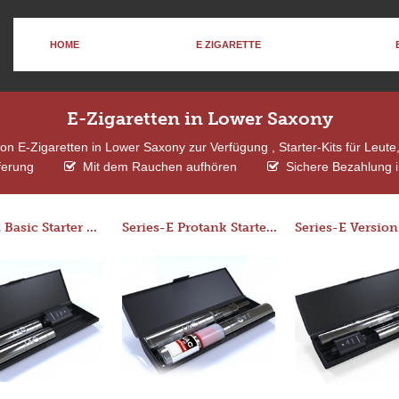
HOME
E ZIGARETTE
E-Zigaretten in Lower Saxony
n E-Zigaretten in Lower Saxony zur Verfügung , Starter-Kits für Leut
ferung
Mit dem Rauchen aufhören
Sichere Bezahlung 
Series-E Basic Starter Kit (No Tank)
Series-E Protank Starter Kit