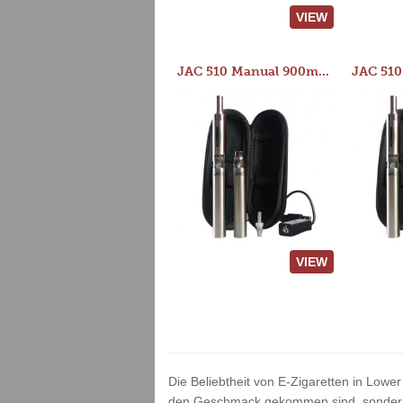
VIEW
JAC 510 Manual 900mAh Starter Kit
VIEW
Die Beliebtheit von E-Zigaretten in Lower
den Geschmack gekommen sind, sondern v